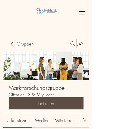
Gruppen
Marktforschungsgruppe
Öffentlich
·
398 Mitglieder
Beitreten
Diskussionen
Medien
Mitglieder
Info