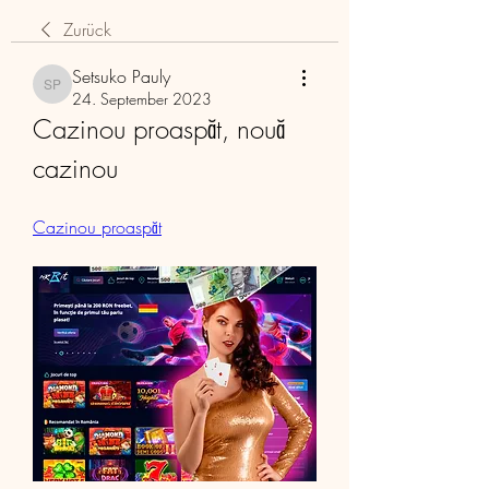
Zurück
Setsuko Pauly
Setsuko Pauly
24. September 2023
Cazinou proaspăt, nouă 
cazinou
Cazinou proaspăt