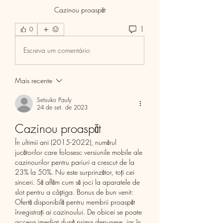
Cazinou proaspăt
1
0
Escreva um comentário
Mais recente
Setsuko Pauly
24 de set. de 2023
Cazinou proaspăt
În ultimii ani (2015-2022), numărul 
jucătorilor care folosesc versiunile mobile ale 
cazinourilor pentru pariuri a crescut de la 
23% la 50%. Nu este surprinzător, toți cei 
sinceri. Să aflăm cum să joci la aparatele de 
slot pentru a câștiga. Bonus de bun venit: 
Ofertă disponibilă pentru membrii proaspăt 
înregistrați ai cazinoului. De obicei se poate 
accesa imediat după prima depunere, iar în 