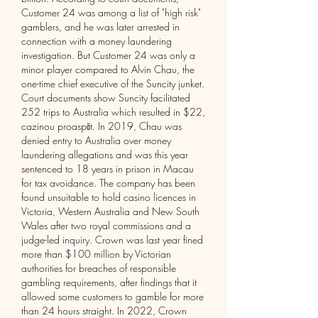
Customer 24 was among a list of "high risk" 
gamblers, and he was later arrested in 
connection with a money laundering 
investigation. But Customer 24 was only a 
minor player compared to Alvin Chau, the 
one-time chief executive of the Suncity junket. 
Court documents show Suncity facilitated 
252 trips to Australia which resulted in $22, 
cazinou proaspăt. In 2019, Chau was 
denied entry to Australia over money 
laundering allegations and was this year 
sentenced to 18 years in prison in Macau 
for tax avoidance. The company has been 
found unsuitable to hold casino licences in 
Victoria, Western Australia and New South 
Wales after two royal commissions and a 
judge-led inquiry. Crown was last year fined 
more than $100 million by Victorian 
authorities for breaches of responsible 
gambling requirements, after findings that it 
allowed some customers to gamble for more 
than 24 hours straight. In 2022, Crown 