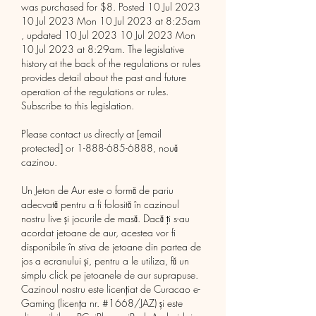
was purchased for $8. Posted 10 Jul 2023 
10 Jul 2023 Mon 10 Jul 2023 at 8:25am 
, updated 10 Jul 2023 10 Jul 2023 Mon 
10 Jul 2023 at 8:29am. The legislative 
history at the back of the regulations or rules 
provides detail about the past and future 
operation of the regulations or rules. 
Subscribe to this legislation.
Please contact us directly at [email 
protected] or 1-888-685-6888, nouă 
cazinou.
Un Jeton de Aur este o formă de pariu 
adecvată pentru a fi folosită în cazinoul 
nostru live și jocurile de masă. Dacă ți s-au 
acordat jetoane de aur, acestea vor fi 
disponibile în stiva de jetoane din partea de 
jos a ecranului și, pentru a le utiliza, fă un 
simplu click pe jetoanele de aur suprapuse. 
Cazinoul nostru este licențiat de Curacao e-
Gaming (licența nr. #1668/JAZ) și este 