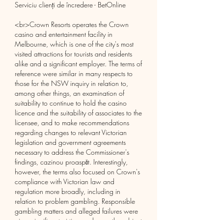
Serviciu clienți de încredere - BetOnline
<br>Crown Resorts operates the Crown 
casino and entertainment facility in 
Melbourne, which is one of the city's most 
visited attractions for tourists and residents 
alike and a significant employer. The terms of 
reference were similar in many respects to 
those for the NSW inquiry in relation to, 
among other things, an examination of 
suitability to continue to hold the casino 
licence and the suitability of associates to the 
licensee, and to make recommendations 
regarding changes to relevant Victorian 
legislation and government agreements 
necessary to address the Commissioner's 
findings, cazinou proaspăt. Interestingly, 
however, the terms also focused on Crown's 
compliance with Victorian law and 
regulation more broadly, including in 
relation to problem gambling. Responsible 
gambling matters and alleged failures were 