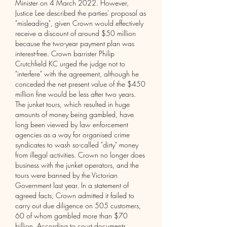
Minister on 4 March 2022. However, 
Justice Lee described the parties' proposal as 
"misleading", given Crown would effectively 
receive a discount of around $50 million 
because the two-year payment plan was 
interest-free. Crown barrister Philip 
Crutchfield KC urged the judge not to 
"interfere" with the agreement, although he 
conceded the net present value of the $450 
million fine would be less after two years. 
The junket tours, which resulted in huge 
amounts of money being gambled, have 
long been viewed by law enforcement 
agencies as a way for organised crime 
syndicates to wash so-called "dirty" money 
from illegal activities. Crown no longer does 
business with the junket operators, and the 
tours were banned by the Victorian 
Government last year. In a statement of 
agreed facts, Crown admitted it failed to 
carry out due diligence on 505 customers, 
60 of whom gambled more than $70 
billion. According to court documents, 