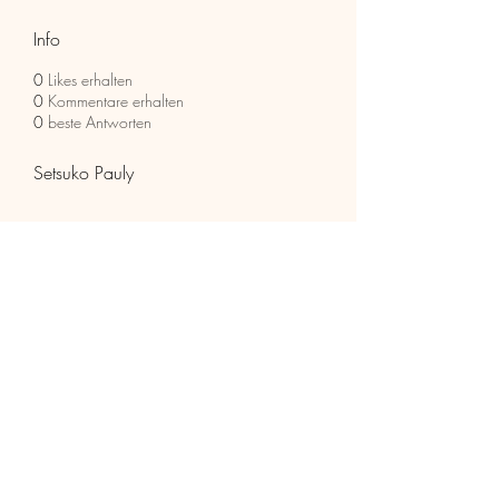
Info
0
Likes erhalten
0
Kommentare erhalten
0
beste Antworten
Setsuko Pauly
HolzhaMa
office@holzhama-methode.at
+43 664 9659969
Kirschentalgasse 29
6020 Innsbruck
©2021 HolzhaMa