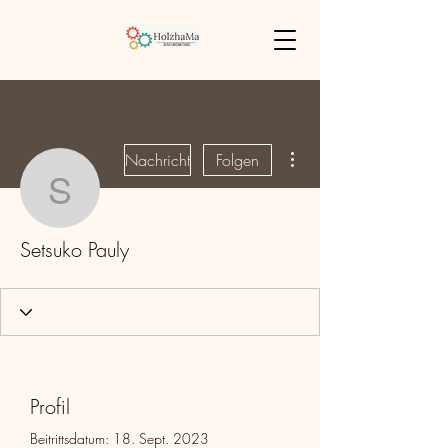
Weitere Optionen
Nachricht
Folgen
Setsuko Pauly
Setsuko Pauly
Profil
Beitrittsdatum: 18. Sept. 2023