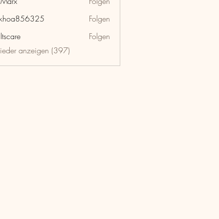
hMarx
Folgen
x
nkhoa856325
Folgen
a856325
ltscare
Folgen
lieder anzeigen (397)