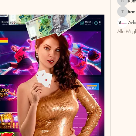
Rut
RuthMar
tra
trankho
Adu
Alle Mitg