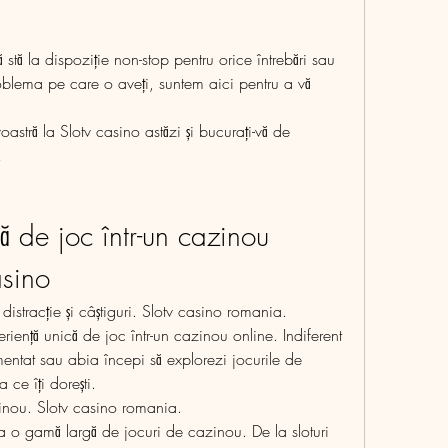
stă la dispoziție non-stop pentru orice întrebări sau 
roblema pe care o aveți, suntem aici pentru a vă 
stră la Slotv casino astăzi și bucurați-vă de 
!
ă de joc într-un cazinou 
asino
istracție și câștiguri. Slotv casino romania.
eriență unică de joc într-un cazinou online. Indiferent 
mentat sau abia începi să explorezi jocurile de 
 ce îți dorești.
zinou. Slotv casino romania.
a o gamă largă de jocuri de cazinou. De la sloturi 