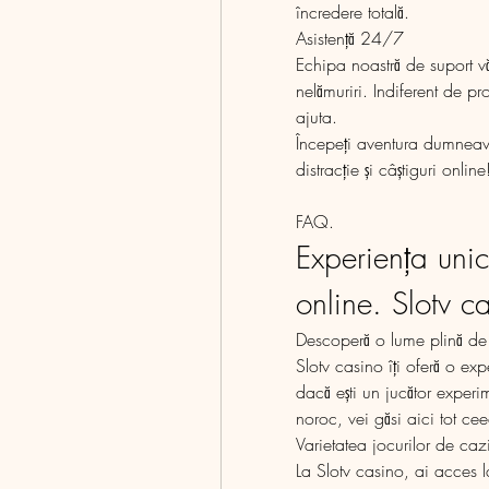
încredere totală.
Asistență 24/7
Echipa noastră de suport vă 
nelămuriri. Indiferent de p
ajuta.
Începeți aventura dumneavoa
distracție și câștiguri online
FAQ.
Experiența unic
online. Slotv c
Descoperă o lume plină de d
Slotv casino îți oferă o exp
dacă ești un jucător experi
noroc, vei găsi aici tot ceea
Varietatea jocurilor de ca
La Slotv casino, ai acces l