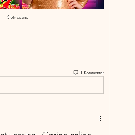
Slotv casino
1 Kommentar
lotv casino - Casino online 