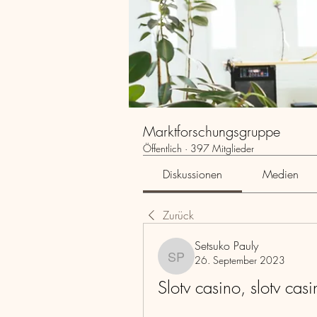
Marktforschungsgruppe
Öffentlich
·
397 Mitglieder
Diskussionen
Medien
Zurück
Setsuko Pauly
26. September 2023
Setsuko Pauly
Slotv casino, slotv cas