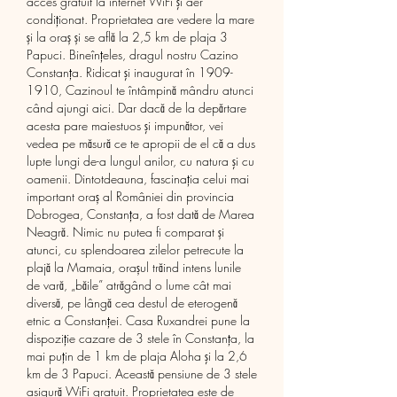
acces gratuit la internet WiFi şi aer 
condiţionat. Proprietatea are vedere la mare 
și la oraș și se află la 2,5 km de plaja 3 
Papuci. Bineînțeles, dragul nostru Cazino 
Constanța. Ridicat şi inaugurat în 1909-
1910, Cazinoul te întâmpină mândru atunci 
când ajungi aici. Dar dacă de la depărtare 
acesta pare maiestuos şi impunător, vei 
vedea pe măsură ce te apropii de el că a dus 
lupte lungi de-a lungul anilor, cu natura şi cu 
oamenii. Dintotdeauna, fascinația celui mai 
important oraș al României din provincia 
Dobrogea, Constanța, a fost dată de Marea 
Neagră. Nimic nu putea fi comparat și 
atunci, cu splendoarea zilelor petrecute la 
plajă la Mamaia, orașul trăind intens lunile 
de vară, „băile” atrăgând o lume cât mai 
diversă, pe lângă cea destul de eterogenă 
etnic a Constanței. Casa Ruxandrei pune la 
dispoziție cazare de 3 stele în Constanţa, la 
mai puţin de 1 km de plaja Aloha şi la 2,6 
km de 3 Papuci. Această pensiune de 3 stele 
asigură WiFi gratuit. Proprietatea este de 