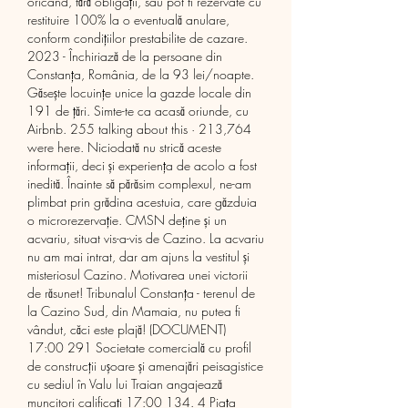
oricând, fără obligații, sau pot fi rezervate cu 
restituire 100% la o eventuală anulare, 
conform condițiilor prestabilite de cazare. 
2023 - Închiriază de la persoane din 
Constanța, România, de la 93 lei/noapte. 
Găsește locuințe unice la gazde locale din 
191 de țări. Simte-te ca acasă oriunde, cu 
Airbnb. 255 talking about this · 213,764 
were here. Niciodată nu strică aceste 
informații, deci și experiența de acolo a fost 
inedită. Înainte să părăsim complexul, ne-am 
plimbat prin grădina acestuia, care găzduia 
o microrezervație. CMSN deține și un 
acvariu, situat vis-a-vis de Cazino. La acvariu 
nu am mai intrat, dar am ajuns la vestitul și 
misteriosul Cazino. Motivarea unei victorii 
de răsunet! Tribunalul Constanța - terenul de 
la Cazino Sud, din Mamaia, nu putea fi 
vândut, căci este plajă! (DOCUMENT) 
17:00 291 Societate comercială cu profil 
de construcții ușoare și amenajări peisagistice 
cu sediul în Valu lui Traian angajează 
muncitori calificați 17:00 134. 4 Piața 