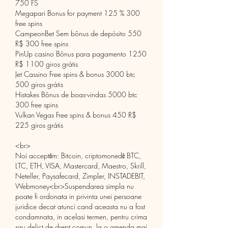
750 FS
Megapari Bonus for payment 125 % 300 
free spins
CampeonBet Sem bônus de depósito 550 
R$ 300 free spins
PinUp casino Bônus para pagamento 1250 
R$ 1100 giros grátis
Jet Cassino Free spins & bonus 3000 btc 
500 giros grátis
Histakes Bônus de boas-vindas 5000 btc 
300 free spins
Vulkan Vegas Free spins & bonus 450 R$ 
225 giros grátis
<br>
Noi acceptăm: Bitcoin, criptomonedă BTC, 
LTC, ETH, VISA, Mastercard, Maestro, Skrill, 
Neteller, Paysafecard, Zimpler, INSTADEBIT, 
Webmoney<br>Suspendarea simpla nu 
poate fi ordonata in privinta unei persoane 
juridice decat atunci cand aceasta nu a fost 
condamnata, in acelasi termen, pentru crima 
sau delict de drept comun, la o amenda mai 