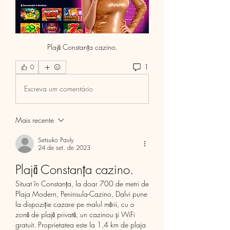
Plajă Constanța cazino.
1
0
Escreva um comentário
Mais recente
Setsuko Pauly
24 de set. de 2023
Plajă Constanța cazino.
Situat în Constanța, la doar 700 de metri de 
Plaja Modern, Peninsula-Cazino, Dalvi pune 
la dispoziție cazare pe malul mării, cu o 
zonă de plajă privată, un cazinou și WiFi 
gratuit. Proprietatea este la 1,4 km de plaja 