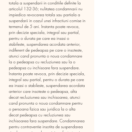
totala a suspendarii in conditiile definite la 
articolul 132-36; nulitatea condamnarii nu 
impiedica revocarea totala sau partiala a 
suspendarii in cazul unei infractiuni comise in 
termenul de 5 ani. Instanta poate revoca, 
prin decizie speciala, integral sau partial, 
pentru o durata pe care ea insasi o 
stabileste, suspendarea acordata anterior, 
indiferent de pedeapsa pe care o insoteste, 
atunci cand pronunta o noua condamnare 
la o pedeapsa cu recluziunea sau la o 
pedeapsa cu inchisoare fara suspendare. 
Instanta poate revoca, prin decizie speciala, 
integral sau partial, pentru o durata pe care 
ea insasi o stabileste, suspendarea acordata 
anterior care insoteste o pedeapsa, alta 
decat recluziunea sau inchisoarea, atunci 
cand pronunta o noua condamnare pentru 
o persoana fizica sau juridica la o alta 
decat pedeapsa cu recluziunea sau 
inchisoarea fara suspendare. Condamnarea 
pentru contraventie insotita de suspendarea 