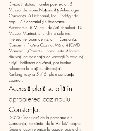
Ovidiu și statuia marelui poet exilat. 5 
Muzeul de Istorie Națională și Arheologie 
Constanța. 6 Delfinariul, locul îndrăgit de 
copii. 7 Planetariul și Observatorul 
Astronomic. 8 Muzeul de Artă Populară. 10 
Muzeul Marinei, unul dintre cele mai 
interesante locuri de vizitat în Constanța. 
Concert în Piațeta Cazino. Măndilă (OMD 
Mamaia): „Obiectivul nostru este să facem 
din stațiune destinația de vacanță în care toți 
turiștii, indiferent de vârstă, pot îmbina 
relaxarea la plajă cu distracția”. 
Ranking kasyna 5 / 5, plajă constanța 
cazino..
Această plajă se află în 
apropierea cazinoului 
Constanța.
 2023 - Închiriază de la persoane din 
Constanța, România, de la 93 lei/noapte. 
Găsește locuințe unice la gazde locale din 