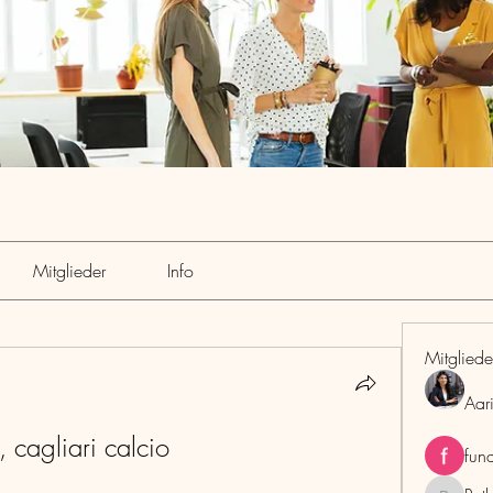
Mitglieder
Info
Mitgliede
Aar
 cagliari calcio
fun