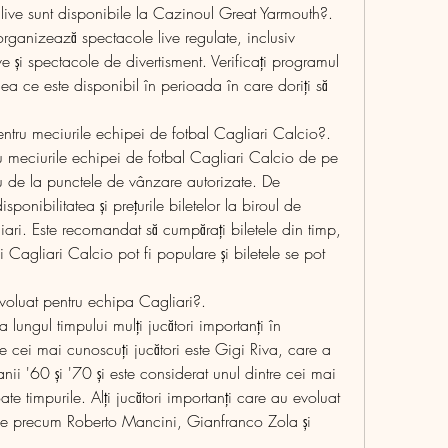
 live sunt disponibile la Cazinoul Great Yarmouth?.
ganizează spectacole live regulate, inclusiv 
e și spectacole de divertisment. Verificați programul 
a ce este disponibil în perioada în care doriți să 
tru meciurile echipei de fotbal Cagliari Calcio?.
u meciurile echipei de fotbal Cagliari Calcio de pe 
sau de la punctele de vânzare autorizate. De 
ponibilitatea și prețurile biletelor la biroul de 
liari. Este recomandat să cumpărați biletele din timp, 
Cagliari Calcio pot fi populare și biletele se pot 
evoluat pentru echipa Cagliari?.
lungul timpului mulți jucători importanți în 
 cei mai cunoscuți jucători este Gigi Riva, care a 
nii '60 și '70 și este considerat unul dintre cei mai 
ate timpurile. Alți jucători importanți care au evoluat 
me precum Roberto Mancini, Gianfranco Zola și 