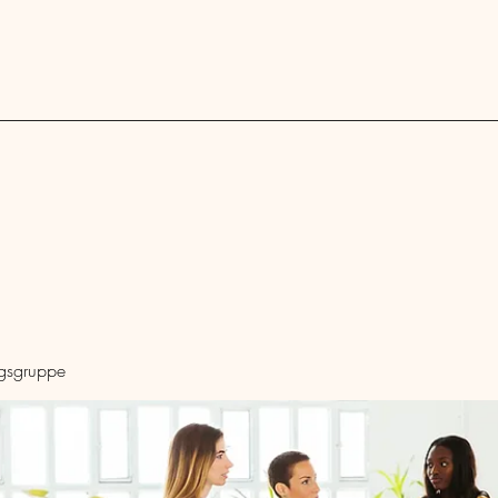
Blog
ngsgruppe