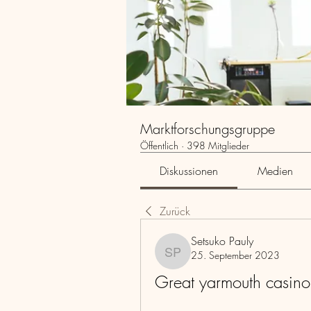
Marktforschungsgruppe
Öffentlich
·
398 Mitglieder
Diskussionen
Medien
Zurück
Setsuko Pauly
25. September 2023
Setsuko Pauly
Great yarmouth casino,