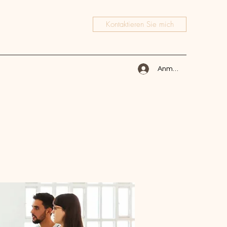
Kontaktieren Sie mich
Anmelden