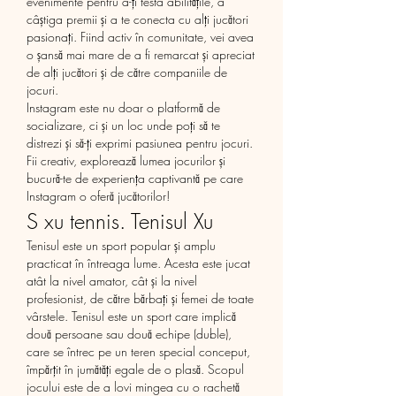
evenimente pentru a-ți testa abilitățile, a 
câștiga premii și a te conecta cu alți jucători 
pasionați. Fiind activ în comunitate, vei avea 
o șansă mai mare de a fi remarcat și apreciat 
de alți jucători și de către companiile de 
jocuri.
Instagram este nu doar o platformă de 
socializare, ci și un loc unde poți să te 
distrezi și să-ți exprimi pasiunea pentru jocuri. 
Fii creativ, explorează lumea jocurilor și 
bucură-te de experiența captivantă pe care 
Instagram o oferă jucătorilor!
S xu tennis. Tenisul Xu
Tenisul este un sport popular și amplu 
practicat în întreaga lume. Acesta este jucat 
atât la nivel amator, cât și la nivel 
profesionist, de către bărbați și femei de toate 
vârstele. Tenisul este un sport care implică 
două persoane sau două echipe (duble), 
care se întrec pe un teren special conceput, 
împărțit în jumătăți egale de o plasă. Scopul 
jocului este de a lovi mingea cu o rachetă 