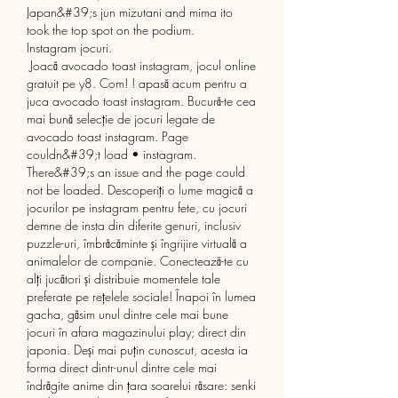
Japan&#39;s jun mizutani and mima ito 
took the top spot on the podium. 
Instagram jocuri.
 Joacă avocado toast instagram, jocul online 
gratuit pe y8. Com! ! apasă acum pentru a 
juca avocado toast instagram. Bucură-te cea 
mai bună selecție de jocuri legate de 
avocado toast instagram. Page 
couldn&#39;t load • instagram. 
There&#39;s an issue and the page could 
not be loaded. Descoperiți o lume magică a 
jocurilor pe instagram pentru fete, cu jocuri 
demne de insta din diferite genuri, inclusiv 
puzzle-uri, îmbrăcăminte și îngrijire virtuală a 
animalelor de companie. Conectează-te cu 
alți jucători și distribuie momentele tale 
preferate pe rețelele sociale! Înapoi în lumea 
gacha, găsim unul dintre cele mai bune 
jocuri în afara magazinului play; direct din 
japonia. Deși mai puțin cunoscut, acesta ia 
forma direct dintr-unul dintre cele mai 
îndrăgite anime din țara soarelui răsare: senki 