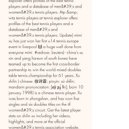
explorer offers profiles of the best tennis 
players and a database of men&#39;s and 
women&#39;s tennis players. Atp &amp; 
wta tennis players at tennis explorer offers 
profiles of the best tennis players and a 
database of men&#39;s and 
women&#39;s tennis players. Update󠁧󠁢󠁷󠁬󠁳󠁿| mimi 
xu has just won her first u14 tennis europe 
event in liverpool 🙌 a huge well done from 
everyone mimi  #redroar. (reuters) - china’s xu 
xin and yang ha-eun of south korea have 
teamed up to become the first cross-border 
partnership to win the world mixed doubles 
table tennis championship for 61 years. Xu 
shilin ( chinese: 徐诗霖; pinyin: xú shīlín; 
mandarin pronunciation: [ɕy̌ ʂɻ̩́ lǐn]; born 10 
january 1998) is a chinese tennis player. Xu 
was born in zhongshan, and has won five 
singles and six doubles titles on the itf 
women&#39;s circuit. Get the latest player 
stats on shilin xu including her videos, 
highlights, and more at the official 
women&#39;s tennis association website. 