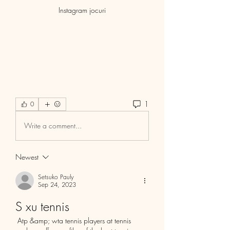
Instagram jocuri
1
0
Write a comment...
Newest
Setsuko Pauly
Sep 24, 2023
S xu tennis
 Atp &amp; wta tennis players at tennis 