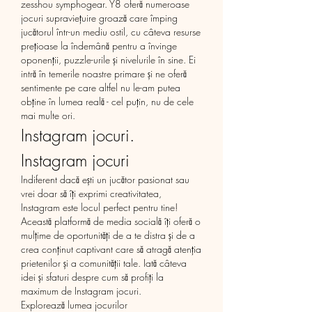
zesshou symphogear. Y8 oferă numeroase 
jocuri supraviețuire groază care împing 
jucătorul într-un mediu ostil, cu câteva resurse 
prețioase la îndemână pentru a învinge 
oponenții, puzzle-urile și nivelurile în sine. Ei 
intră în temerile noastre primare și ne oferă 
sentimente pe care altfel nu le-am putea 
obține în lumea reală - cel puțin, nu de cele 
mai multe ori. 
Instagram jocuri. 
Instagram jocuri
Indiferent dacă ești un jucător pasionat sau 
vrei doar să îți exprimi creativitatea, 
Instagram este locul perfect pentru tine! 
Această platformă de media socială îți oferă o 
mulțime de oportunități de a te distra și de a 
crea conținut captivant care să atragă atenția 
prietenilor și a comunității tale. Iată câteva 
idei și sfaturi despre cum să profiți la 
maximum de Instagram jocuri.
Explorează lumea jocurilor