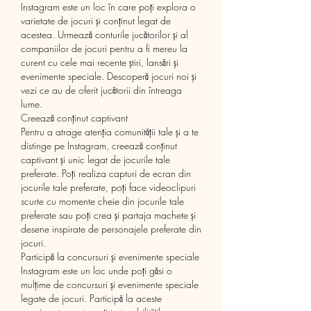
Instagram este un loc în care poți explora o 
varietate de jocuri și conținut legat de 
acestea. Urmează conturile jucătorilor și al 
companiilor de jocuri pentru a fi mereu la 
curent cu cele mai recente știri, lansări și 
evenimente speciale. Descoperă jocuri noi și 
vezi ce au de oferit jucătorii din întreaga 
lume.
Creează conținut captivant
Pentru a atrage atenția comunității tale și a te 
distinge pe Instagram, creează conținut 
captivant și unic legat de jocurile tale 
preferate. Poți realiza capturi de ecran din 
jocurile tale preferate, poți face videoclipuri 
scurte cu momente cheie din jocurile tale 
preferate sau poți crea și partaja machete și 
desene inspirate de personajele preferate din 
jocuri.
Participă la concursuri și evenimente speciale
Instagram este un loc unde poți găsi o 
mulțime de concursuri și evenimente speciale 
legate de jocuri. Participă la aceste 