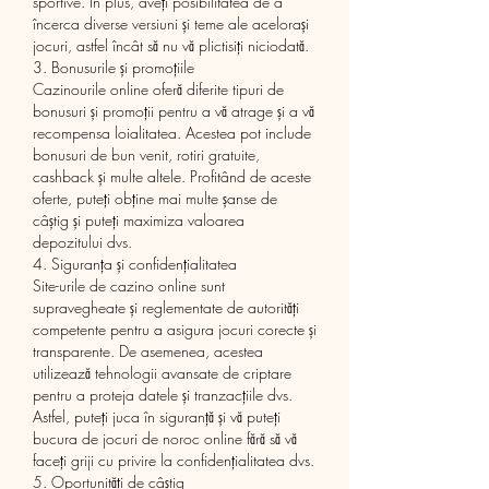
sportive. În plus, aveți posibilitatea de a 
încerca diverse versiuni și teme ale acelorași 
jocuri, astfel încât să nu vă plictisiți niciodată.
3. Bonusurile și promoțiile
Cazinourile online oferă diferite tipuri de 
bonusuri și promoții pentru a vă atrage și a vă 
recompensa loialitatea. Acestea pot include 
bonusuri de bun venit, rotiri gratuite, 
cashback și multe altele. Profitând de aceste 
oferte, puteți obține mai multe șanse de 
câștig și puteți maximiza valoarea 
depozitului dvs.
4. Siguranța și confidențialitatea
Site-urile de cazino online sunt 
supravegheate și reglementate de autorități 
competente pentru a asigura jocuri corecte și 
transparente. De asemenea, acestea 
utilizează tehnologii avansate de criptare 
pentru a proteja datele și tranzacțiile dvs. 
Astfel, puteți juca în siguranță și vă puteți 
bucura de jocuri de noroc online fără să vă 
faceți griji cu privire la confidențialitatea dvs.
5. Oportunități de câștig