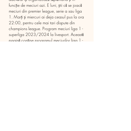
funcție de meciuri azi. E luni, știi că se joacă 
meciuri din premier league, serie a sau liga 
1. Marți și miercuri ai deja ceasul pus la ora 
22:00, pentru cele mai tari dispute din 
champions league. Program meciuri liga 1 - 
superliga 2023/2024 la livesport. Această 
pagină conține programul meciurilor liga 1 - 
superliga 2023/2024, (fotbal/românia). 
Dacă doriți să aflați prorgamul meciurilor din 
altă competiție cu numele liga 1 - superliga, 
vă rugăm selectați sportul dorit din meniul de 
sus sau o categorie (țară) din stânga. ⚽ 
meciurile programate fcsb din superliga - 
liga profesionistă de fotbal. 
Cum să alegeți un cazinou 
online de încredere. 
Program liga 1 azi
Alegerea unui cazinou online de încredere 
poate fi o sarcină dificilă, deoarece există 
multe site-uri disponibile. Este important să 