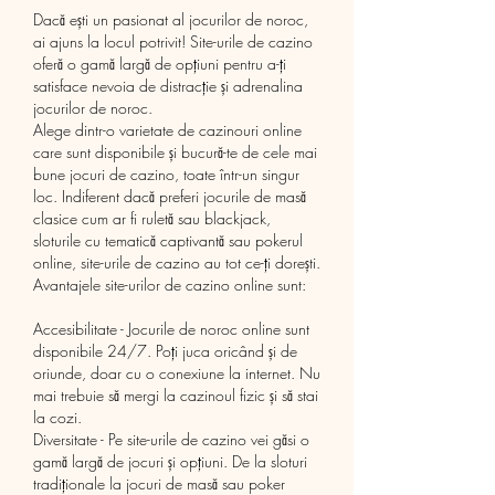
Dacă ești un pasionat al jocurilor de noroc, 
ai ajuns la locul potrivit! Site-urile de cazino 
oferă o gamă largă de opțiuni pentru a-ți 
satisface nevoia de distracție și adrenalina 
jocurilor de noroc.
Alege dintr-o varietate de cazinouri online 
care sunt disponibile și bucură-te de cele mai 
bune jocuri de cazino, toate într-un singur 
loc. Indiferent dacă preferi jocurile de masă 
clasice cum ar fi ruletă sau blackjack, 
sloturile cu tematică captivantă sau pokerul 
online, site-urile de cazino au tot ce-ți dorești.
Avantajele site-urilor de cazino online sunt:
Accesibilitate - Jocurile de noroc online sunt 
disponibile 24/7. Poți juca oricând și de 
oriunde, doar cu o conexiune la internet. Nu 
mai trebuie să mergi la cazinoul fizic și să stai 
la cozi.
Diversitate - Pe site-urile de cazino vei găsi o 
gamă largă de jocuri și opțiuni. De la sloturi 
tradiționale la jocuri de masă sau poker 