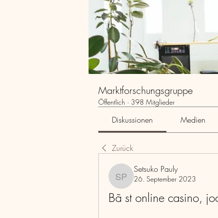
Marktforschungsgruppe
Öffentlich
·
398 Mitglieder
Diskussionen
Medien
Zurück
Setsuko Pauly
26. September 2023
Setsuko Pauly
Bã st online casino, joc