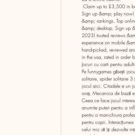
 Claim up to £3,500 in bonuses! 18+ play safe | safe sites for uk players. 
Sign up &amp; play now! D
&amp; rankings. Top onlin
&amp; desktop. Sign up &a
2023! trusted reviews &amp
experience on mobile &am
hand-picked, reviewed and c
in the usa, rated in order
Jocuri cu carti pentru adulti
Pe funnygames găsești jocuri
solitaire, spider solitaire 3
jocul aici. Citadele e un jo
oraș. Mecanica de bază e foa
Ceea ce face jocul interesa
anumite puteri pentru a infl
pentru o manichiura profesi
pentru copii. Interacţiunea 
celui mic să îşi dezvolte int