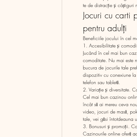
te de distracție și câștiguri 
Jocuri cu carti p
pentru adulți
Beneficiile jocului în cel 
1. Accesibilitate și comodit
Jucând în cel mai bun cazin
comoditate. Nu mai este ne
bucura de jocurile tale pre
dispozitiv cu conexiune la 
telefon sau tabletă.
2. Variație și diversitate. 
Cel mai bun cazinou online 
încât să ai mereu ceva nou ș
video, jocuri de masă, poker,
tale, vei găsi întotdeauna u
3. Bonusuri și promoții. Ca
Cazinourile online oferă ad