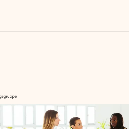
Blog
ngsgruppe