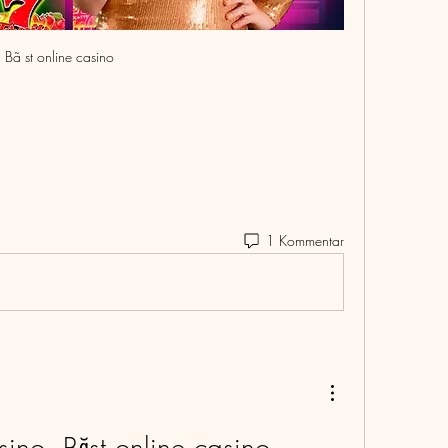
Bã st online casino
1 Kommentar
sino. Băst online casino