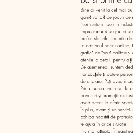
Bine ai venit la cel mai b
gamă variată de jocuri de n
Noi suntem lideri în indust
impresionantă de jocuri de 
preferi sloturile, jocurile d
La cazinoul nostru online, 
grafică de înaltă calitate și
atenție la detalii pentru a-
De asemenea, suntem dedicați
tranzacțiile și datele pers
de criptare. Poți avea încre
Prin crearea unui cont la 
bonusuri și promoții exclus
avea acces la oferte specia
În plus, avem și un serviciu
Echipa noastră de profesioni
te ajuta în orice situație.
Nu mai aștepta! Înregistre