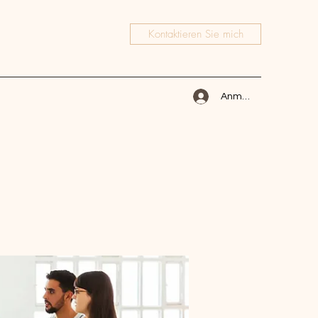
Kontaktieren Sie mich
Anmelden