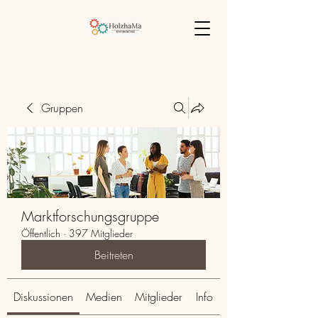
Gruppen
Marktforschungsgruppe
Öffentlich
·
397 Mitglieder
Beitreten
Diskussionen
Medien
Mitglieder
Info