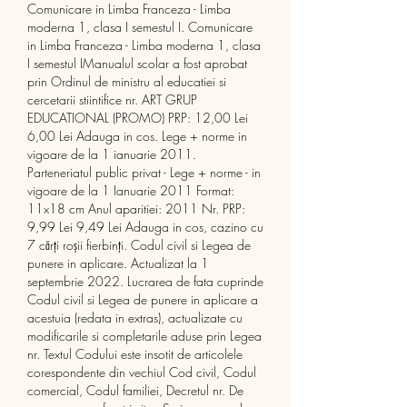
Comunicare in Limba Franceza - Limba 
moderna 1, clasa I semestul I. Comunicare 
in Limba Franceza - Limba moderna 1, clasa 
I semestul IManualul scolar a fost aprobat 
prin Ordinul de ministru al educatiei si 
cercetarii stiintifice nr. ART GRUP 
EDUCATIONAL (PROMO) PRP: 12,00 Lei 
6,00 Lei Adauga in cos. Lege + norme in 
vigoare de la 1 ianuarie 2011. 
Parteneriatul public privat - Lege + norme - in 
vigoare de la 1 Ianuarie 2011 Format: 
11x18 cm Anul aparitiei: 2011 Nr. PRP: 
9,99 Lei 9,49 Lei Adauga in cos, cazino cu 
7 cărți roșii fierbinți. Codul civil si Legea de 
punere in aplicare. Actualizat la 1 
septembrie 2022. Lucrarea de fata cuprinde 
Codul civil si Legea de punere in aplicare a 
acestuia (redata in extras), actualizate cu 
modificarile si completarile aduse prin Legea 
nr. Textul Codului este insotit de articolele 
corespondente din vechiul Cod civil, Codul 
comercial, Codul familiei, Decretul nr. De 