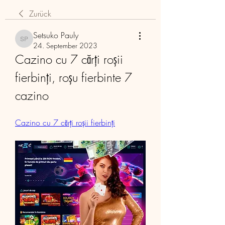
Zurück
Setsuko Pauly
Setsuko Pauly
24. September 2023
Cazino cu 7 cărți roșii 
fierbinți, roșu fierbinte 7 
cazino
Cazino cu 7 cărți roșii fierbinți