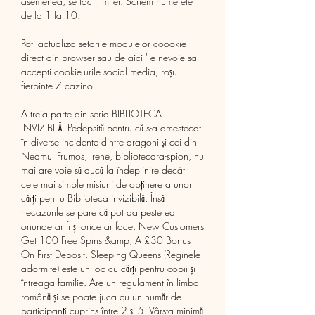
asemenea, se fac trimiter. Scriem numerele 
de la 1 la 10.
Poti actualiza setarile modulelor coookie 
direct din browser sau de aici ' e nevoie sa 
accepti cookie-urile social media, roșu 
fierbinte 7 cazino.
A treia parte din seria BIBLIOTECA 
INVIZIBILĂ. Pedepsită pentru că s-a amestecat 
în diverse incidente dintre dragoni și cei din 
Neamul Frumos, Irene, bibliotecara-spion, nu 
mai are voie să ducă la îndeplinire decât 
cele mai simple misiuni de obținere a unor 
cărți pentru Biblioteca invizibilă. Însă 
necazurile se pare că pot da peste ea 
oriunde ar fi și orice ar face. New Customers 
Get 100 Free Spins &amp; A £30 Bonus 
On First Deposit. Sleeping Queens (Reginele 
adormite) este un joc cu cărți pentru copii și 
întreaga familie. Are un regulament în limba 
română și se poate juca cu un număr de 
participanți cuprins între 2 și 5. Vârsta minimă 