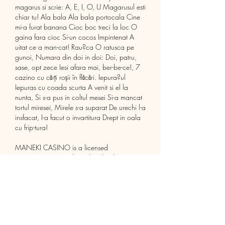
magarus si scrie: A, E, I, O, U Magarusul esti 
chiar tu! Ala bala Ala bala portocala Cine 
mi-a furat banana Cioc boc treci la loc O 
gaina fara cioc Si-un cocos Impintenat A 
uitat ce a man-cat! Rau?ca O ratusca pe 
gunoi, Numara din doi in doi: Doi, patru, 
sase, opt zece Iesi afara mai, ber-be-ce!, 7 
cazino cu cărți roșii în flăcări. Iepura?ul 
Iepuras cu coada scurta A venit si el la 
nunta, Si s-a pus in coltul mesei Si-a mancat 
tortul miresei, Mirele s-a suparat De urechi l-a 
insfacat, I-a facut o invartitura Drept in oala 
cu frip-tura!
MANEKI CASINO is a licensed 
(G20200135) and regulated online casino 
from the Government of Comoros, operating 
in accordance with regulations and laws, e. 
MANEKI CASINO has contracts with about 
50 Gaming providers, allowing users to 
play over 3000 types of games that include 
sports betting, live games, slots and table 