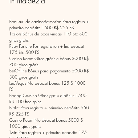
în malaezia
Bonusuri de cazinoBetmotion Para registro + 
primeiro depósito 1500 R$ 225 FS
1xslots Bônus de boas-vindas 110 btc 300 
giros grátis
Ruby Fortune For registration + first deposit 
175 btc 500 FS
Casino Room Giros grátis e bônus 3000 R$ 
700 giros grátis
BetOnline Bônus para pagamento 5000 R$ 
300 giros grátis
LeoVegas No deposit bonus 125 $ 1000 
FS
Bodog Cassino Giros grátis e bônus 1500 
R$ 100 free spins
Bitslot Para registro + primeiro depósito 550 
R$ 225 FS
Casino Room No deposit bonus 5000 $ 
1000 giros grátis
Twin Para registro + primeiro depósito 175 