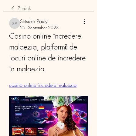
Zurück
Setsuko Pauly
Setsuko Pauly
25. September 2023
Casino online încredere 
malaezia, platformă de 
jocuri online de încredere 
în malaezia
casino online încredere malaezia