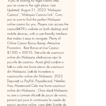
 If you’re looking for legal casino sites, 
you’ve come to the right place. Last 
Updated: August 21, 2023 “Malaysia 
Casinos“, “Malaysia Casinos Link“. Com, 
you’re sure to find the perfect Malaysia 
online casino for you. Players can access the 
casino&#39;s website on both desktop and 
mobile devices, with a user-friendly interface 
that makes it easy to navigate. Plenty of 
Online Casino Bonus &amp; Attractive 
Promotion. ️ Best Bonus at Live Casino: 
$1300 + 200 FS. Site-urile de cazinouri 
online din Malaezia oferă acces ușor la 
jocurile de cazinou. Acest ghid conține o 
listă cu cele mai bune site-uri de cazinouri 
din Malaezia. Listă de încredere a 
cazinourilor online din Malaezia  2023  
Depuneți cu PayPal, Paysafecard, Neteller, 
Visa, Mastercard Cele mai bune cazinouri 
online din Malaezia ️. Chiar dacă Malaezia 
nu are o comisie oficială de jocuri de noroc, 
pariorii pot juca în continuare la casele de 
pariuri sportive online, care dețin licențe de 