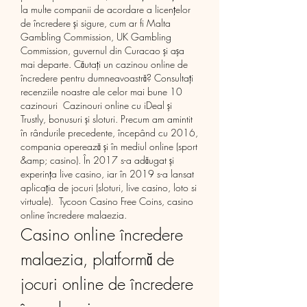
la multe companii de acordare a licențelor 
de încredere și sigure, cum ar fi Malta 
Gambling Commission, UK Gambling 
Commission, guvernul din Curacao și așa 
mai departe. Căutați un cazinou online de 
încredere pentru dumneavoastră? Consultați 
recenziile noastre ale celor mai bune 10 
cazinouri ️ Cazinouri online cu iDeal și 
Trustly, bonusuri și sloturi. Precum am amintit 
în rândurile precedente, începând cu 2016, 
compania operează și în mediul online (sport 
&amp; casino). În 2017 s-a adăugat și 
experința live casino, iar în 2019 s-a lansat 
aplicația de jocuri (sloturi, live casino, loto si 
virtuale).  Tycoon Casino Free Coins, casino 
online încredere malaezia.
Casino online încredere 
malaezia, platformă de 
jocuri online de încredere 