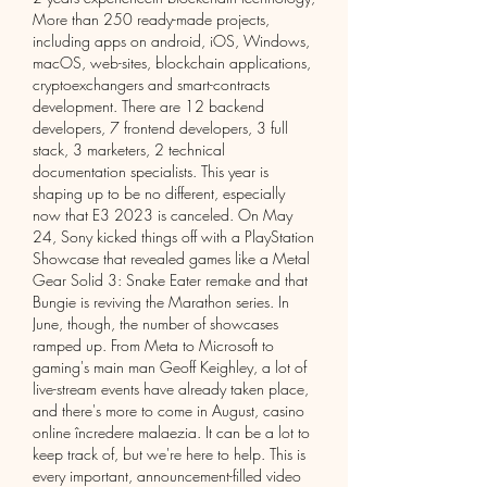
More than 250 ready-made projects, 
including apps on android, iOS, Windows, 
macOS, web-sites, blockchain applications, 
cryptoexchangers and smart-contracts 
development. There are 12 backend 
developers, 7 frontend developers, 3 full 
stack, 3 marketers, 2 technical 
documentation specialists. This year is 
shaping up to be no different, especially 
now that E3 2023 is canceled. On May 
24, Sony kicked things off with a PlayStation 
Showcase that revealed games like a Metal 
Gear Solid 3: Snake Eater remake and that 
Bungie is reviving the Marathon series. In 
June, though, the number of showcases 
ramped up. From Meta to Microsoft to 
gaming's main man Geoff Keighley, a lot of 
live-stream events have already taken place, 
and there's more to come in August, casino 
online încredere malaezia. It can be a lot to 
keep track of, but we're here to help. This is 
every important, announcement-filled video 