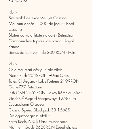
R$ 350 FS
<br>
Site mobil de excepție - Jet Cassino
Mai bun decât 1, 000 de jocuri - Booi 
Cassino
Sloturi cu volatilitate ridicată - Betmotion
Cazinouri live și jocuri de noroc - Royal 
Panda
Bonus de bun venit de 200 RON - Twin
<br>
Cele mai mari câștiguri ale zilei:
Neon Rush 2642RON 90tax Onești 
Tales Of Asgard - Lokis Fortune 2199RON 
Gone777 Petroșani 
Irish Gold 2662RON Uakey Râmnicu Sărat 
Gods Of Asgard Megaways 1258Euro 
Euuacolumn Oradea 
Classic Speed Blackjack 33 1568$ 
Dialogueseagrass Rădăuți 
Retro Reels 750$ Uasit Hunedoara 
Northern Gods 2628RON Euuahelpless 