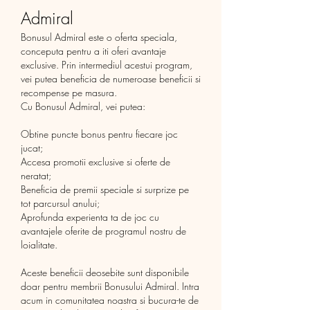
Admiral
Bonusul Admiral este o oferta speciala, 
conceputa pentru a iti oferi avantaje 
exclusive. Prin intermediul acestui program, 
vei putea beneficia de numeroase beneficii si 
recompense pe masura.
Cu Bonusul Admiral, vei putea:
Obtine puncte bonus pentru fiecare joc 
jucat;
Accesa promotii exclusive si oferte de 
neratat;
Beneficia de premii speciale si surprize pe 
tot parcursul anului;
Aprofunda experienta ta de joc cu 
avantajele oferite de programul nostru de 
loialitate.
Aceste beneficii deosebite sunt disponibile 
doar pentru membrii Bonusului Admiral. Intra 
acum in comunitatea noastra si bucura-te de 