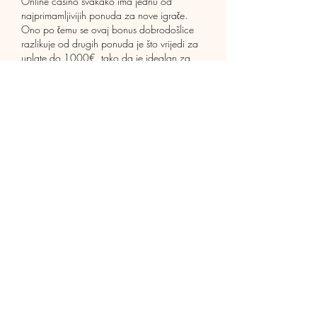
Online casino svakako ima jednu od 
najprimamljivijih ponuda za nove igrače. 
Ono po čemu se ovaj bonus dobrodošlice 
razlikuje od drugih ponuda je što vrijedi za 
uplate do 1000€, tako da je idealan za 
igrače koji žele igrati s većim betovima. 
Ogromna konkurencija na tržištu naterala je 
domaće kladionice da posegnu za veoma 
kreativnim potezima kada je reč o privlačenju 
novih igrača. Admiral se odlučio za bonus 
bez depozita. 
Promotii exclusive pentru 
membri. Asia express 18 
octombrie 2023
Inscrie-te acum pentru a beneficia de oferte 
speciale! Casino live dealer costa rica.
Devenind membru al programului Bonusul 
Admiral, vei avea acces la promotii 
exclusive, gandite special pentru tine. 
Indiferent daca esti un pasionat al jocurilor 