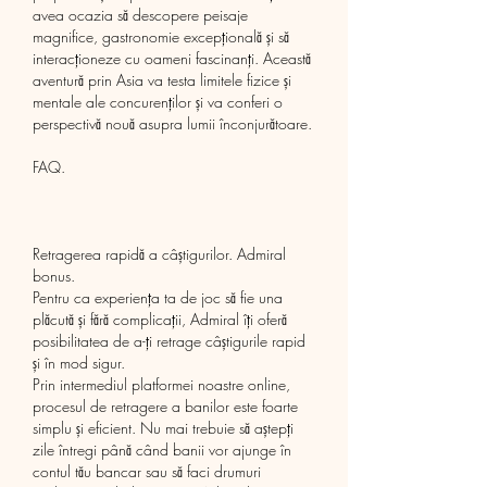
avea ocazia să descopere peisaje 
magnifice, gastronomie excepțională și să 
interacționeze cu oameni fascinanți. Această 
aventură prin Asia va testa limitele fizice și 
mentale ale concurenților și va conferi o 
perspectivă nouă asupra lumii înconjurătoare.
FAQ.
Retragerea rapidă a câștigurilor. Admiral 
bonus.
Pentru ca experiența ta de joc să fie una 
plăcută și fără complicații, Admiral îți oferă 
posibilitatea de a-ți retrage câștigurile rapid 
și în mod sigur.
Prin intermediul platformei noastre online, 
procesul de retragere a banilor este foarte 
simplu și eficient. Nu mai trebuie să aștepți 
zile întregi până când banii vor ajunge în 
contul tău bancar sau să faci drumuri 