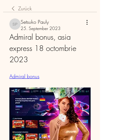
Zurück
Setsuko Pauly
Setsuko Pauly
25. September 2023
Admiral bonus, asia 
express 18 octombrie 
2023
Admiral bonus