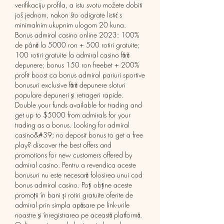
verifikaciju profila, a istu svotu možete dobiti 
još jednom, nakon što odigrate listić s 
minimalnim ukupnim ulogom 20 kuna. 
Bonus admiral casino online 2023: 100% 
de până la 5000 ron + 500 rotiri gratuite; 
100 rotiri gratuite la admiral casino fără 
depunere; bonus 150 ron freebet + 200% 
profit boost ca bonus admiral pariuri sportive 
bonusuri exclusive fără depunere sloturi 
populare depuneri și retrageri rapide. 
Double your funds available for trading and 
get up to $5000 from admirals for your 
trading as a bonus. Looking for admiral 
casino&#39; no deposit bonus to get a free 
play? discover the best offers and 
promotions for new customers offered by 
admiral casino. Pentru a revendica aceste 
bonusuri nu este necesară folosirea unui cod 
bonus admiral casino. Poți obține aceste 
promoții în bani și rotiri gratuite oferite de 
admiral prin simpla apăsare pe link-urile 
noastre și înregistrarea pe această platformă. 