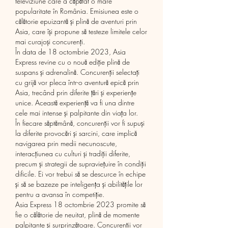
televiziune care a căpătat o mare 
popularitate în România. Emisiunea este o 
călătorie epuizantă și plină de aventuri prin 
Asia, care își propune să testeze limitele celor 
mai curajoși concurenți.
În data de 18 octombrie 2023, Asia 
Express revine cu o nouă ediție plină de 
suspans și adrenalină. Concurenții selectați 
cu grijă vor pleca într-o aventură epică prin 
Asia, trecând prin diferite țări și experiențe 
unice. Această experiență va fi una dintre 
cele mai intense și palpitante din viața lor.
În fiecare săptămână, concurenții vor fi supuși 
la diferite provocări și sarcini, care implică 
navigarea prin medii necunoscute, 
interacțiunea cu culturi și tradiții diferite, 
precum și strategii de supraviețuire în condiții 
dificile. Ei vor trebui să se descurce în echipe 
și să se bazeze pe inteligența și abilitățile lor 
pentru a avansa în competiție.
Asia Express 18 octombrie 2023 promite să 
fie o călătorie de neuitat, plină de momente 
palpitante și surprinzătoare. Concurenții vor 