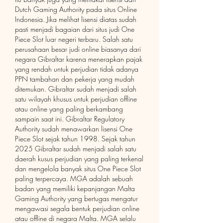
Dutch Gaming Authority pada situs Online 
Indonesia. Jika melihat lisensi diatas sudah 
pasti menjadi bagaian dari situs judi One 
Piece Slot luar negeri terbaru. Salah satu 
perusahaan besar judi online biasanya dari 
negara Gibraltar karena menerapkan pajak 
yang rendah untuk perjudian tidak adanya 
PPN tambahan dan pekerja yang mudah 
ditemukan. Gibraltar sudah menjadi salah 
satu wilayah khusus untuk perjudian offline 
atau online yang paling berkambang 
sampain saat ini. Gibraltar Regulatory 
Authority sudah menawarkan lisensi One 
Piece Slot sejak tahun 1998. Sejak tahun 
2025 Gibraltar sudah menjadi salah satu 
daerah kusus perjudian yang paling terkenal 
dan mengelola banyak situs One Piece Slot 
paling terpercaya. MGA adalah sebuah 
badan yang memiliki kepanjangan Malta 
Gaming Authority yang bertugas mengatur 
mengawasi segala bentuk perjudian online 
atau offline di negara Malta. MGA selalu 