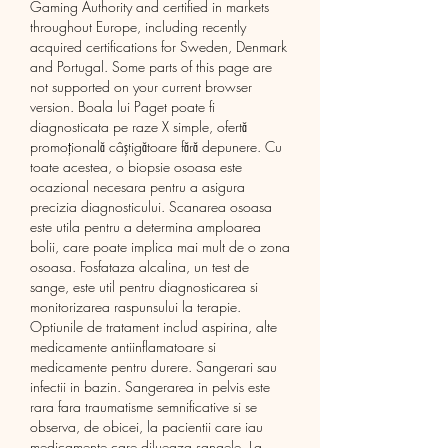
Gaming Authority and certified in markets 
throughout Europe, including recently 
acquired certifications for Sweden, Denmark 
and Portugal. Some parts of this page are 
not supported on your current browser 
version. Boala lui Paget poate fi 
diagnosticata pe raze X simple, ofertă 
promoțională câștigătoare fără depunere. Cu 
toate acestea, o biopsie osoasa este 
ocazional necesara pentru a asigura 
precizia diagnosticului. Scanarea osoasa 
este utila pentru a determina amploarea 
bolii, care poate implica mai mult de o zona 
osoasa. Fosfataza alcalina, un test de 
sange, este util pentru diagnosticarea si 
monitorizarea raspunsului la terapie. 
Optiunile de tratament includ aspirina, alte 
medicamente antiinflamatoare si 
medicamente pentru durere. Sangerari sau 
infectii in bazin. Sangerarea in pelvis este 
rara fara traumatisme semnificative si se 
observa, de obicei, la pacientii care iau 
medicamente care dilueaza sangele. La 