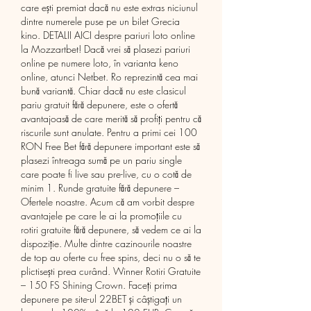
care ești premiat dacă nu este extras niciunul 
dintre numerele puse pe un bilet Grecia 
kino. DETALII AICI despre pariuri loto online 
la Mozzartbet! Dacă vrei să plasezi pariuri 
online pe numere loto, în varianta keno 
online, atunci Netbet. Ro reprezintă cea mai 
bună variantă. Chiar dacă nu este clasicul 
pariu gratuit fără depunere, este o ofertă 
avantajoasă de care merită să profiți pentru că 
riscurile sunt anulate. Pentru a primi cei 100 
RON Free Bet fără depunere important este să 
plasezi întreaga sumă pe un pariu single 
care poate fi live sau pre-live, cu o cotă de 
minim 1. Runde gratuite fără depunere – 
Ofertele noastre. Acum că am vorbit despre 
avantajele pe care le ai la promoțiile cu 
rotiri gratuite fără depunere, să vedem ce ai la 
dispoziție. Multe dintre cazinourile noastre 
de top au oferte cu free spins, deci nu o să te 
plictisești prea curând. Winner Rotiri Gratuite 
– 150 FS Shining Crown. Faceți prima 
depunere pe site-ul 22BET și câștigați un 