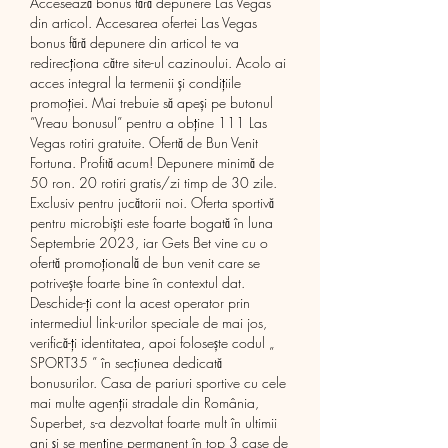
Accesează bonus fără depunere Las Vegas 
din articol. Accesarea ofertei Las Vegas 
bonus fără depunere din articol te va 
redirecționa către site-ul cazinoului. Acolo ai 
acces integral la termenii și condițiile 
promoției. Mai trebuie să apeși pe butonul 
”Vreau bonusul” pentru a obține 111 Las 
Vegas rotiri gratuite. Ofertă de Bun Venit 
Fortuna. Profită acum! Depunere minimă de 
50 ron. 20 rotiri gratis/zi timp de 30 zile. 
Exclusiv pentru jucătorii noi. Oferta sportivă 
pentru microbiști este foarte bogată în luna 
Septembrie 2023, iar Gets Bet vine cu o 
ofertă promoțională de bun venit care se 
potrivește foarte bine în contextul dat. 
Deschide-ți cont la acest operator prin 
intermediul link-urilor speciale de mai jos, 
verifică-ți identitatea, apoi folosește codul „ 
SPORT35 ” în secțiunea dedicată 
bonusurilor. Casa de pariuri sportive cu cele 
mai multe agenții stradale din România, 
Superbet, s-a dezvoltat foarte mult în ultimii 
ani și se menține permanent în top 3 case de 