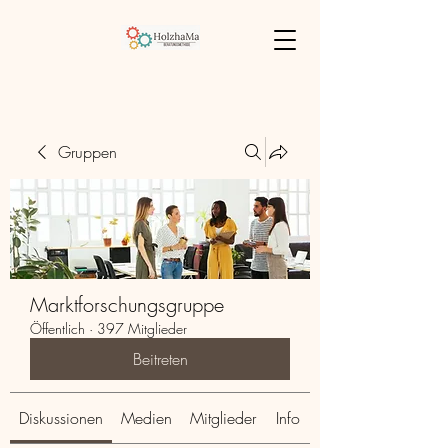
Gruppen
Marktforschungsgruppe
Öffentlich
·
397 Mitglieder
Beitreten
Diskussionen
Medien
Mitglieder
Info