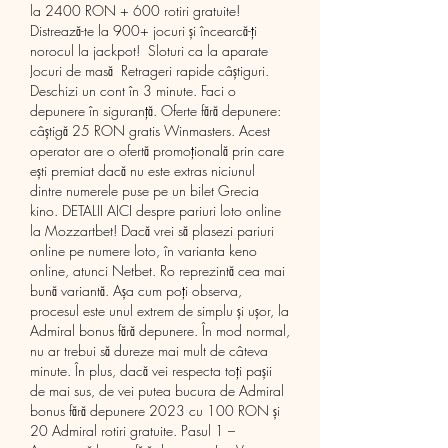
la 2400 RON + 600 rotiri gratuite! 
Distrează-te la 900+ jocuri și încearcă-ți 
norocul la jackpot! ️ Sloturi ca la aparate ️ 
Jocuri de masă ️ Retrageri rapide câștiguri. 
Deschizi un cont în 3 minute. Faci o 
depunere în siguranță. Oferte fără depunere: 
câștigă 25 RON gratis Winmasters. Acest 
operator are o ofertă promoțională prin care 
ești premiat dacă nu este extras niciunul 
dintre numerele puse pe un bilet Grecia 
kino. DETALII AICI despre pariuri loto online 
la Mozzartbet! Dacă vrei să plasezi pariuri 
online pe numere loto, în varianta keno 
online, atunci Netbet. Ro reprezintă cea mai 
bună variantă. Așa cum poți observa, 
procesul este unul extrem de simplu și ușor, la 
Admiral bonus fără depunere. În mod normal, 
nu ar trebui să dureze mai mult de câteva 
minute. În plus, dacă vei respecta toți pașii 
de mai sus, de vei putea bucura de Admiral 
bonus fără depunere 2023 cu 100 RON și 
20 Admiral rotiri gratuite. Pasul 1 – 