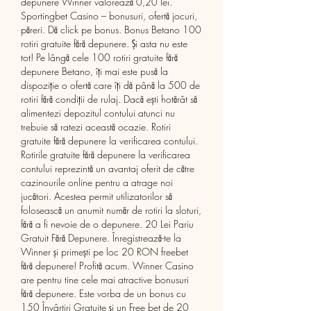
depunere Winner valorează 0,20 lei. 
Sportingbet Casino – bonusuri, ofertă jocuri, 
păreri. Dă click pe bonus. Bonus Betano 100 
rotiri gratuite fără depunere. Și asta nu este 
tot! Pe lângă cele 100 rotiri gratuite fără 
depunere Betano, îți mai este pusă la 
dispoziție o ofertă care îți dă până la 500 de 
rotiri fără condiții de rulaj. Dacă ești hotărât să 
alimentezi depozitul contului atunci nu 
trebuie să ratezi această ocazie. Rotiri 
gratuite fără depunere la verificarea contului. 
Rotirile gratuite fără depunere la verificarea 
contului reprezintă un avantaj oferit de către 
cazinourile online pentru a atrage noi 
jucători. Acestea permit utilizatorilor să 
folosească un anumit număr de rotiri la sloturi, 
fără a fi nevoie de o depunere. 20 Lei Pariu 
Gratuit Fără Depunere. Înregistrează-te la 
Winner și primești pe loc 20 RON freebet 
fără depunere! Profită acum. Winner Casino 
are pentru tine cele mai atractive bonusuri 
fără depunere. Este vorba de un bonus cu 
150 Învârtiri Gratuite și un Free bet de 20 