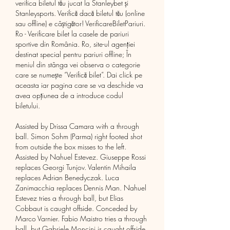
verifica biletul tău jucat la Stanleybet și 
Stanleysports. Verifică dacă biletul tău (online 
sau offline) e câștigător! VerificareBiletPariuri. 
Ro - Verificare bilet la casele de pariuri 
sportive din România. Ro, site-ul agenției 
destinat special pentru pariuri offline; În 
meniul din stânga vei observa o categorie 
care se numește “Verifică bilet”. Dai click pe 
aceasta iar pagina care se va deschide va 
avea opțiunea de a introduce codul 
biletului. 
Assisted by Drissa Camara with a through 
ball. Simon Sohm (Parma) right footed shot 
from outside the box misses to the left. 
Assisted by Nahuel Estevez. Giuseppe Rossi 
replaces Georgi Tunjov. Valentin Mihaila 
replaces Adrian Benedyczak. Luca 
Zanimacchia replaces Dennis Man. Nahuel 
Estevez tries a through ball, but Elias 
Cobbaut is caught offside. Conceded by 
Marco Varnier. Fabio Maistro tries a through 
ball, but Gabriele Moncini is caught offside. 