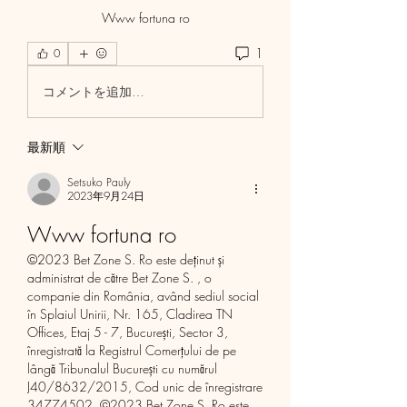
Www fortuna ro
1
0
コメントを追加…
最新順
Setsuko Pauly
2023年9月24日
Www fortuna ro
©2023 Bet Zone S. Ro este deținut și 
administrat de către Bet Zone S. , o 
companie din România, având sediul social 
în Splaiul Unirii, Nr. 165, Cladirea TN 
Offices, Etaj 5 - 7, București, Sector 3, 
înregistrată la Registrul Comerţului de pe 
lângă Tribunalul București cu numărul 
J40/8632/2015, Cod unic de înregistrare 
34774502. ©2023 Bet Zone S. Ro este 