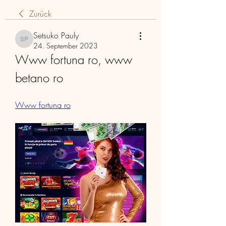
Zurück
Setsuko Pauly
Setsuko Pauly
24. September 2023
Www fortuna ro, www 
betano ro
Www fortuna ro