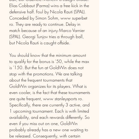
Elias Cobbaut (Parma) wins a free kick in the 
defensive half. Foul by Nicola Rauti (SPAL). 
Conceded by Simon Sohm, www superbet 
ro. They are ready to continue. Delay in 
match because of an injury Marco Varnier 
(SPAL). Georgi Tunjov tries a through ball, 
but Nicola Rauti is caught offside.
You should know that the minimum amount 
to qualify for the bonus is '50, while the max 
is '150. But the fun at GoldWin does not 
stop with the promotions. We are talking 
about the frequent tournaments that 
GoldWin organizes for its players. What is 
even cooler, is the fact that these tournaments 
are quite frequent, www stanleysports ro. 
Specifically, there are currently 3 active, and 
1 upcoming tournament. Each is with limited 
availability, and each rewards differently. So 
even if you miss out on one, GoldWin 
probably already has a new one waiting to 
be released. Consequently, with certain 