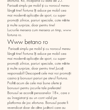
efortuna. Ro, începând cu data de 25. 
‎Pariază simplu pe mobil și cu norocul mereu 
lângă tine! Fortuna îți aduce pe mobil cea 
mai modernă aplicație de sport, cu super-
promoții zilnice, pariuri speciale, cote mărite 
și multe surprize, doar pentru tine! 
Lucrurile mersera cum mersera un timp, www 
fortuna ro.
Www betano ro
 ‎Pariază simplu pe mobil și cu norocul mereu 
lângă tine! Fortuna îți aduce pe mobil cea 
mai modernă aplicație de sport, cu super-
promoții zilnice, pariuri speciale, cote mărite 
și multe surprize, doar pentru tine! Jucați 
responsabil! Descoperă cele mai noi promoții 
casino și bonusuri pariuri pe site-ul Fortuna. 
Profită acum de cele mai bune oferte și 
bonusuri pentru jocurile tale preferate! 
Bonusul se acordă persoanelor 18+, care s-
au înregistrat și au un cont valid pe 
platforma de joc efortuna. Bonusul poate fi 
revendicat doar de către jucătorii care au 