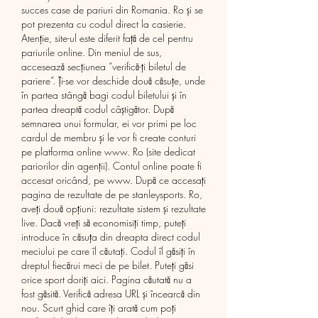
succes case de pariuri din Romania. Ro și se 
pot prezenta cu codul direct la casierie. 
Atenție, site-ul este diferit față de cel pentru 
pariurile online. Din meniul de sus, 
accesează secțiunea ”verifică-ți biletul de 
pariere”. Ți-se vor deschide două căsuțe, unde 
în partea stângă bagi codul biletului și în 
partea dreaptă codul câștigător. După 
semnarea unui formular, ei vor primi pe loc 
cardul de membru şi le vor fi create conturi 
pe platforma online www. Ro (site dedicat 
pariorilor din agenții). Contul online poate fi 
accesat oricând, pe www. După ce accesați 
pagina de rezultate de pe stanleysports. Ro, 
aveți două opțiuni: rezultate sistem și rezultate 
live. Dacă vreți să economisiți timp, puteți 
introduce în căsuța din dreapta direct codul 
meciului pe care îl căutați. Codul îl găsiți în 
dreptul fiecărui meci de pe bilet. Puteți găsi 
orice sport doriți aici. Pagina căutată nu a 
fost găsită. Verifică adresa URL și încearcă din 
nou. Scurt ghid care îți arată cum poți 