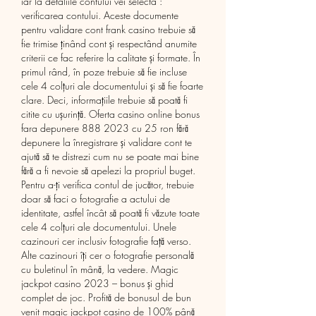
iar la detaliile contului vei selecta : 
verificarea contului. Aceste documente 
pentru validare cont frank casino trebuie să 
fie trimise ținând cont și respectând anumite 
criterii ce fac referire la calitate și formate. În 
primul rând, în poze trebuie să fie incluse 
cele 4 colțuri ale documentului și să fie foarte 
clare. Deci, informațiile trebuie să poată fi 
citite cu ușurință. Oferta casino online bonus 
fara depunere 888 2023 cu 25 ron fără 
depunere la înregistrare și validare cont te 
ajută să te distrezi cum nu se poate mai bine 
fără a fi nevoie să apelezi la propriul buget. 
Pentru a-ți verifica contul de jucător, trebuie 
doar să faci o fotografie a actului de 
identitate, astfel încât să poată fi văzute toate 
cele 4 colțuri ale documentului. Unele 
cazinouri cer inclusiv fotografie față verso. 
Alte cazinouri îți cer o fotografie personală 
cu buletinul în mână, la vedere. Magic 
jackpot casino 2023 – bonus și ghid 
complet de joc. Profită de bonusul de bun 
venit magic jackpot casino de 100% până 