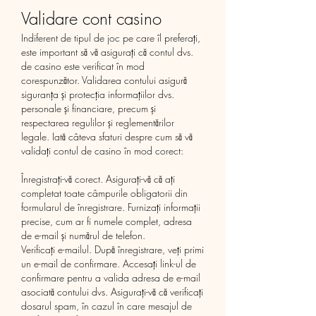
Validare cont casino
Indiferent de tipul de joc pe care îl preferați, 
este important să vă asigurați că contul dvs. 
de casino este verificat în mod 
corespunzător. Validarea contului asigură 
siguranța și protecția informațiilor dvs. 
personale și financiare, precum și 
respectarea regulilor și reglementărilor 
legale. Iată câteva sfaturi despre cum să vă 
validați contul de casino în mod corect:
Înregistrați-vă corect. Asigurați-vă că ați 
completat toate câmpurile obligatorii din 
formularul de înregistrare. Furnizați informații 
precise, cum ar fi numele complet, adresa 
de e-mail și numărul de telefon.
Verificați e-mailul. După înregistrare, veți primi 
un e-mail de confirmare. Accesați link-ul de 
confirmare pentru a valida adresa de e-mail 
asociată contului dvs. Asigurați-vă că verificați 
dosarul spam, în cazul în care mesajul de 