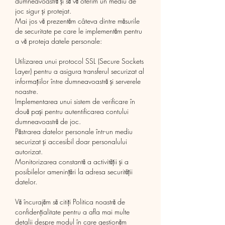
dumneavoastră și să vă oferim un mediu de 
joc sigur și protejat.
Mai jos vă prezentăm câteva dintre măsurile 
de securitate pe care le implementăm pentru 
a vă proteja datele personale:
Utilizarea unui protocol SSL (Secure Sockets 
Layer) pentru a asigura transferul securizat al 
informațiilor între dumneavoastră și serverele 
noastre.
Implementarea unui sistem de verificare în 
două pași pentru autentificarea contului 
dumneavoastră de joc.
Păstrarea datelor personale într-un mediu 
securizat și accesibil doar personalului 
autorizat.
Monitorizarea constantă a activității și a 
posibilelor amenințări la adresa securității 
datelor.
Vă încurajăm să citiți Politica noastră de 
confidențialitate pentru a afla mai multe 
detalii despre modul în care gestionăm 