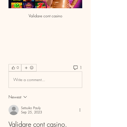
Validare cont casino
1
0
Write a comment...
Newest
Setsuko Pauly
Sep 25, 2023
Validare cont casino. 