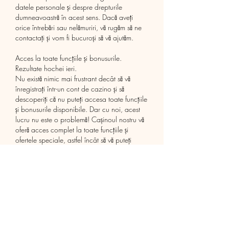
datele personale și despre drepturile 
dumneavoastră în acest sens. Dacă aveți 
orice întrebări sau nelămuriri, vă rugăm să ne 
contactați și vom fi bucuroși să vă ajutăm.
Acces la toate funcțiile și bonusurile. 
Rezultate hochei ieri.
Nu există nimic mai frustrant decât să vă 
înregistrați într-un cont de cazino și să 
descoperiți că nu puteți accesa toate funcțiile 
și bonusurile disponibile. Dar cu noi, acest 
lucru nu este o problemă! Cașinoul nostru vă 
oferă acces complet la toate funcțiile și 
ofertele speciale, astfel încât să vă puteți 
bucura la maximum de experiența 
dumneavoastră de joc.
Pentru a vă asigura că aveți acces la toate 
funcțiile și bonusurile, trebuie să vă verificați 
contul. Procesul de verificare este simplu și 
rapid, iar beneficiile sunt excelente. După ce 
vă veți valida contul, veți avea acces la o 
gamă completă de opțiuni, inclusiv jocurile 