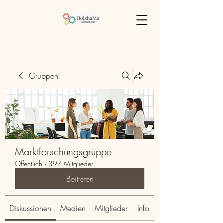
Gruppen
Marktforschungsgruppe
Öffentlich
·
397 Mitglieder
Beitreten
Diskussionen
Medien
Mitglieder
Info