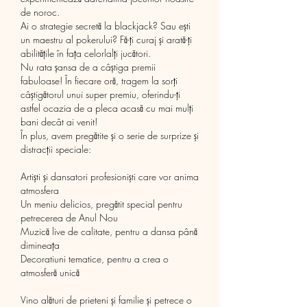
de noroc.
Ai o strategie secretă la blackjack? Sau ești 
un maestru al pokerului? Fă-ți curaj și arată-ți 
abilitățile în fața celorlalți jucători.
Nu rata șansa de a câștiga premii 
fabuloase! În fiecare oră, tragem la sorți 
câștigătorul unui super premiu, oferindu-ți 
astfel ocazia de a pleca acasă cu mai mulți 
bani decât ai venit!
În plus, avem pregătite și o serie de surprize și 
distracții speciale:
Artiști și dansatori profesioniști care vor anima 
atmosfera
Un meniu delicios, pregătit special pentru 
petrecerea de Anul Nou
Muzică live de calitate, pentru a dansa până 
dimineața
Decoratiuni tematice, pentru a crea o 
atmosferă unică
Vino alături de prieteni și familie și petrece o 