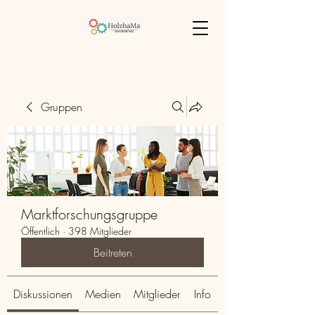
Gruppen
Marktforschungsgruppe
Öffentlich
·
398 Mitglieder
Beitreten
Diskussionen
Medien
Mitglieder
Info