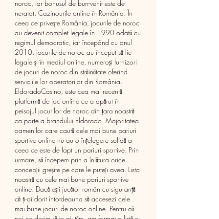
noroc, iar bonusul de bun-venit este de 
neratat. Cazinourile online în România. În 
ceea ce privește România, jocurile de noroc 
au devenit complet legale în 1990 odată cu 
regimul democratic, iar începând cu anul 
2010, jocurile de noroc au început să fie 
legale și în mediul online, numeroși furnizori 
de jocuri de noroc din străinătate oferind 
serviciile lor operatorilor din România. 
EldoradoCasino, este cea mai recentă 
platformă de joc online ce a apărut în 
peisajul jocurilor de noroc din țara noastră 
ca parte a brandului Eldorado. Majoritatea 
oamenilor care caută cele mai bune pariuri 
sportive online nu au o înțelegere solidă a 
ceea ce este de fapt un pariuri sportive. Prin 
urmare, să începem prin a înlătura orice 
concepții greșite pe care le puteți avea. Lista 
noastră cu cele mai bune pariuri sportive 
online. Dacă eşti jucător român cu siguranță 
că ți-ai dorit întotdeauna să accesezi cele 
mai bune jocuri de noroc online. Pentru că 
noi ne dorim să te ajutăm, am format o listă cu 