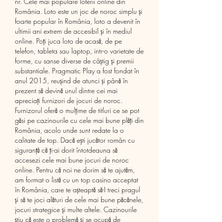
nr. Cele mai populare loterii online din 
România. Loto este un joc de noroc simplu și 
foarte popular în România, loto a devenit în 
ultimii ani extrem de accesibil și în mediul 
online. Poți juca loto de acasă, de pe 
telefon, tableta sau laptop, intr-o varietate de 
forme, cu sanse diverse de câștig și premii 
substantiale. Pragmatic Play a fost fondat în 
anul 2015, reușind de atunci și până în 
prezent să devină unul dintre cei mai 
apreciați furnizori de jocuri de noroc. 
Furnizorul oferă o mulțime de titluri ce se pot 
găsi pe cazinourile cu cele mai bune plăți din 
România, acolo unde sunt redate la o 
calitate de top. Dacă eşti jucător român cu 
siguranță că ți-ai dorit întotdeauna să 
accesezi cele mai bune jocuri de noroc 
online. Pentru că noi ne dorim să te ajutăm, 
am format o listă cu un top casino acceptat 
în România, care te așteaptă să-I treci pragul 
și să te joci alături de cele mai bune păcănele, 
jocuri strategice și multe altele. Cazinourile 
știu că este o problemă și se ocupă de 