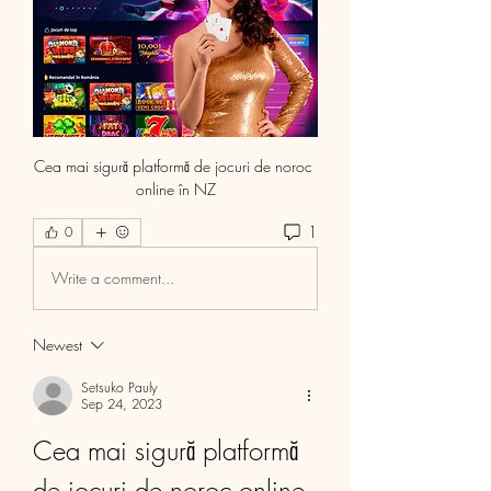
Cea mai sigură platformă de jocuri de noroc 
online în NZ
1
0
Write a comment...
Newest
Setsuko Pauly
Sep 24, 2023
Cea mai sigură platformă 
de jocuri de noroc online 