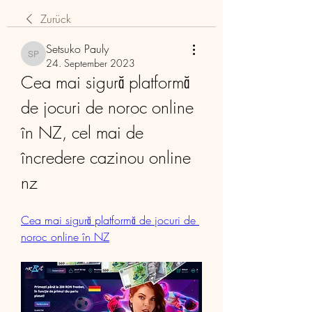
Zurück
Setsuko Pauly
Setsuko Pauly
24. September 2023
Cea mai sigură platformă 
de jocuri de noroc online 
în NZ, cel mai de 
încredere cazinou online 
nz
Cea mai sigură platformă de jocuri de 
noroc online în NZ