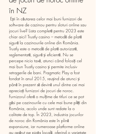
în NZ
 Ești în căutarea celor mai buni furnizori de 
software de cazinou pentru sloturi online sau 
jocuri live? Lista completă pentru 2023 este 
chiar aici! Trustly casino – metodă de plată 
sigură la cazinourile online din România. 
Trustly este o metodă de plată autorizată, 
reglementată, sigură și eficientă. Nu se 
percepe nicio taxă, atunci când folosiți cel 
mai bun Trustly casino și permite inclusiv 
retragerile de bani. Pragmatic Play a fost 
fondat în anul 2015, reușind de atunci și 
până în prezent să devină unul dintre cei mai 
apreciați furnizori de jocuri de noroc. 
Furnizorul oferă o mulțime de titluri ce se pot 
găsi pe cazinourile cu cele mai bune plăți din 
România, acolo unde sunt redate la o 
calitate de top. În 2023, industria jocurilor 
de noroc din România este în plină 
expansiune, iar numeroase platforme online 
au apărut pe piața locală, oferind o varietate 