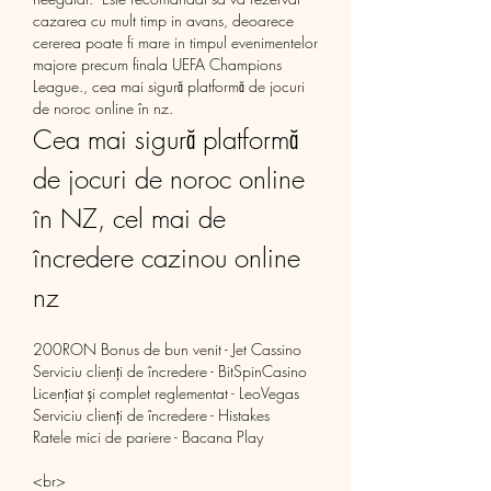
cazarea cu mult timp in avans, deoarece 
cererea poate fi mare in timpul evenimentelor 
majore precum finala UEFA Champions 
League., cea mai sigură platformă de jocuri 
de noroc online în nz.
Cea mai sigură platformă 
de jocuri de noroc online 
în NZ, cel mai de 
încredere cazinou online 
nz
200RON Bonus de bun venit - Jet Cassino
Serviciu clienți de încredere - BitSpinCasino
Licențiat și complet reglementat - LeoVegas
Serviciu clienți de încredere - Histakes
Ratele mici de pariere - Bacana Play
<br>