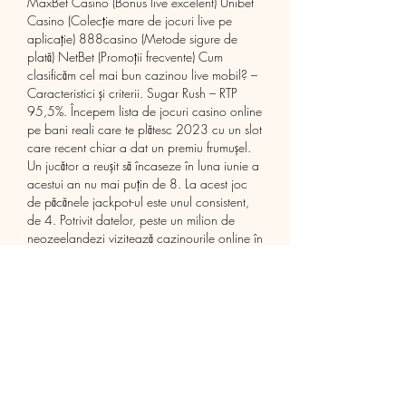
MaxBet Casino (Bonus live excelent) Unibet 
Casino (Colecție mare de jocuri live pe 
aplicație) 888casino (Metode sigure de 
plată) NetBet (Promoții frecvente) Cum 
clasificăm cel mai bun cazinou live mobil? – 
Caracteristici și criterii. Sugar Rush – RTP 
95,5%. Începem lista de jocuri casino online 
pe bani reali care te plătesc 2023 cu un slot 
care recent chiar a dat un premiu frumușel. 
Un jucător a reușit să încaseze în luna iunie a 
acestui an nu mai puțin de 8. La acest joc 
de păcănele jackpot-ul este unul consistent, 
de 4. Potrivit datelor, peste un milion de 
neozeelandezi vizitează cazinourile online în 
mod regulat. Cu toate acestea, nu orice site 
de jocuri de noroc este de încredere, motiv 
pentru care Alegerea editorului. 
Sbarro Innovative Pizza Sollutions S. 
TRICKSHOT FOOD BUSINESS 
DEVELOPMENT (EBD) S. L WORLD CLASS 
WORLD CLASS ROMANIA S. GETA 
VOINEA Selfbe S. L MELI MELO DECO 