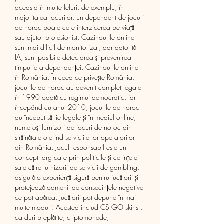
aceasta în multe feluri, de exemplu, în 
majoritatea locurilor, un dependent de jocuri 
de noroc poate cere interzicerea pe viață 
sau ajutor profesionist. Cazinourile online 
sunt mai dificil de monitorizat, dar datorită 
IA, sunt posibile detectarea și prevenirea 
timpurie a dependenței. Cazinourile online 
în România. În ceea ce privește România, 
jocurile de noroc au devenit complet legale 
în 1990 odată cu regimul democratic, iar 
începând cu anul 2010, jocurile de noroc 
au început să fie legale și în mediul online, 
numeroși furnizori de jocuri de noroc din 
străinătate oferind serviciile lor operatorilor 
din România. Jocul responsabil este un 
concept larg care prin politicile și cerințele 
sale către furnizorii de servicii de gambling, 
asigură o experiență sigură pentru jucătorii și 
protejează oamenii de consecințele negative 
ce pot apărea. Jucătorii pot depune în mai 
multe moduri. Acestea includ CS GO skins , 
carduri preplătite, criptomonede, 