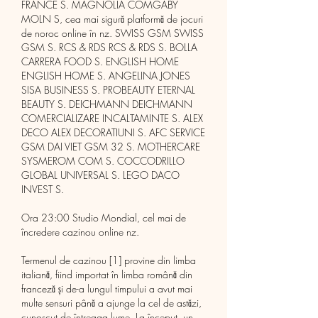
FRANCE S. MAGNOLIA COMGABY 
MOLN S, cea mai sigură platformă de jocuri 
de noroc online în nz. SWISS GSM SWISS 
GSM S. RCS & RDS RCS & RDS S. BOLLA 
CARRERA FOOD S. ENGLISH HOME 
ENGLISH HOME S. ANGELINA JONES 
SISA BUSINESS S. PROBEAUTY ETERNAL 
BEAUTY S. DEICHMANN DEICHMANN 
COMERCIALIZARE INCALTAMINTE S. ALEX 
DECO ALEX DECORATIUNI S. AFC SERVICE 
GSM DAI VIET GSM 32 S. MOTHERCARE 
SYSMEROM COM S. COCCODRILLO 
GLOBAL UNIVERSAL S. LEGO DACO 
INVEST S.
Ora 23:00 Studio Mondial, cel mai de 
încredere cazinou online nz.
Termenul de cazinou [1] provine din limba 
italiană, fiind importat în limba română din 
franceză și de-a lungul timpului a avut mai 
multe sensuri până a ajunge la cel de astăzi, 
cunoscut de întreaga lume. La început, un 