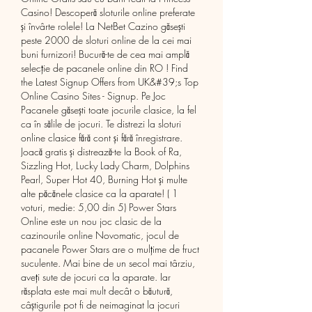
Casino! Descoperă sloturile online preferate 
și învârte rolele! La NetBet Cazino găsești 
peste 2000 de sloturi online de la cei mai 
buni furnizori! Bucură-te de cea mai amplă 
selecție de pacanele online din RO ! Find 
the Latest Signup Offers from UK&#39;s Top 
Online Casino Sites - Signup. Pe Joc 
Pacanele găsești toate jocurile clasice, la fel 
ca în sălile de jocuri. Te distrezi la sloturi 
online clasice fără cont și fără înregistrare. 
Joacă gratis și distrează-te la Book of Ra, 
Sizzling Hot, Lucky Lady Charm, Dolphins 
Pearl, Super Hot 40, Burning Hot și multe 
alte păcănele clasice ca la aparate! ( 1 
voturi, medie: 5,00 din 5) Power Stars 
Online este un nou joc clasic de la 
cazinourile online Novomatic, jocul de 
pacanele Power Stars are o mulțime de fruct 
suculente. Mai bine de un secol mai târziu, 
aveți sute de jocuri ca la aparate. Iar 
răsplata este mai mult decât o băutură, 
câștigurile pot fi de neimaginat la jocuri 