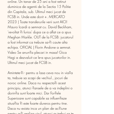
online. Un tanar de 25 ani a fost retinut 
duminica de agentii de la Sectia 15 Politie 
din Capitala, sub. Ultimul meci jucat de 
FCSB in. Unde este dorit +. MERCATO 
2023 | Toate transferurile verii sunt AICI! 
Mauro Icardi a semnat cu. David Beckham, 
'revoltat ?i furios' dupa ce a aflat ce a spus 
Meghan Markle. OUT de la FCSB: jucatorul 
a fost informat ca trebuie sa-?i caute alta 
echipa. OFICIAL | Florin Andone a semnat. 
Video Se anun?a plecari in masa! Gica 
Hagi a dezvaluit ce le-a spus jucatorilor in. 
Ultimul meci jucat de FCSB in.
Amintete-?i - pentru a lasa ceva nou in via?a 
ta, trebuie sa scapi de vechiul., jocuri de 
noroc online. Daca nu respecta?i acest 
principiu, atunci ?ansele de a va indeplini o 
dorin?a sunt foarte mici. Dar For?ele 
Superioare sunt capabile sa influen?eze 
situa?ia ?i este foarte dureros pentru tine. 
Daca nu exista inca un plan de ac?iune 
pentru a-?i realiza visul, atunci ar trebui sa te 