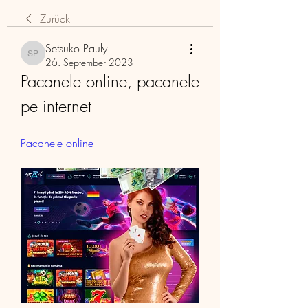
Zurück
Setsuko Pauly
Setsuko Pauly
26. September 2023
Pacanele online, pacanele 
pe internet
Pacanele online