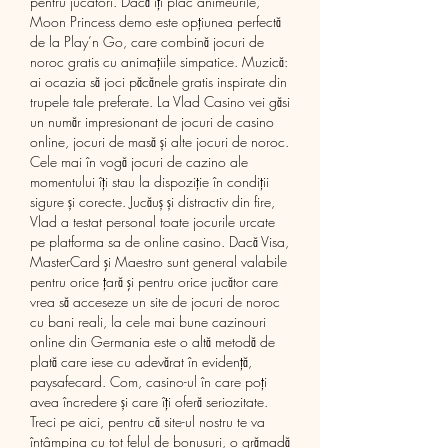
pentru jucatori. Dacă îți plac animeurile, 
Moon Princess demo este opțiunea perfectă 
de la Play’n Go, care combină jocuri de 
noroc gratis cu animațiile simpatice. Muzică: 
ai ocazia să joci păcănele gratis inspirate din 
trupele tale preferate. La Vlad Casino vei găsi 
un număr impresionant de jocuri de casino 
online, jocuri de masă și alte jocuri de noroc. 
Cele mai în vogă jocuri de cazino ale 
momentului îți stau la dispoziție în condiții 
sigure și corecte. Jucăuș și distractiv din fire, 
Vlad a testat personal toate jocurile urcate 
pe platforma sa de online casino. Dacă Visa, 
MasterCard şi Maestro sunt general valabile 
pentru orice țară şi pentru orice jucător care 
vrea să acceseze un site de jocuri de noroc 
cu bani reali, la cele mai bune cazinouri 
online din Germania este o altă metodă de 
plată care iese cu adevărat în evidenţă, 
paysafecard. Com, casino-ul în care poți 
avea încredere și care îți oferă seriozitate. 
Treci pe aici, pentru că site-ul nostru te va 
întâmpina cu tot felul de bonusuri, o grămadă 