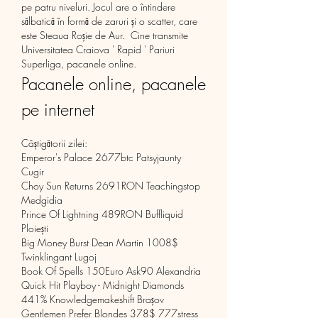
pe patru niveluri. Jocul are o întindere 
sălbatică în formă de zaruri și o scatter, care 
este Steaua Roșie de Aur.  Cine transmite 
Universitatea Craiova ' Rapid ' Pariuri 
Superliga, pacanele online.
Pacanele online, pacanele 
pe internet
Câștigătorii zilei:
Emperor's Palace 2677btc Patsyjaunty 
Cugir 
Choy Sun Returns 2691RON Teachingstop 
Medgidia 
Prince Of Lightning 489RON Buffliquid 
Ploiești 
Big Money Burst Dean Martin 1008$ 
Twinklingant Lugoj 
Book Of Spells 150Euro Ask90 Alexandria 
Quick Hit Playboy - Midnight Diamonds 
441% Knowledgemakeshift Brașov 
Gentlemen Prefer Blondes 378$ 777stress 