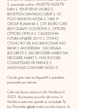
S, pacanele online. MUSETTE MUSETTE 
EXIM S. PENTI PENTI WORLD S. 
BENETTON SANTIAGO GRUP S. US 
POLO FASHION MODA S. NIKE FF 
GROUP ROMANIA S. CITY BISTRO CAFE 
BEST QUALITY SOLUTIONS S. OPTICRIS 
OPTICRIS OPTICA S. CALZEDONIA 
FUTURA LENJERIE 2010 S. OYSHO 
OYSHO RO SRL ING BANCOMAT ING 
BANK V. AMSTERDAM ' SUCURSALA 
BUCURESTI S. DM DROGERIE MARKT DM 
DROGERIE MARKT S. YVES ROCHER 
COSMETIQUES DE FRANCE S. 
MAGNOLIA COMGABY MOLN S.
Cat de greu este sa depae?ti o pierdere., 
pacanele pe internet.
Cele mai bune cazinouri din Moldova în 
2023. Accesarea jocurilor de noroc în 
Moldova este mai ușoară ca niciodată. Pe 
Joc Pacanele găsești toate jocurile clasice, la 