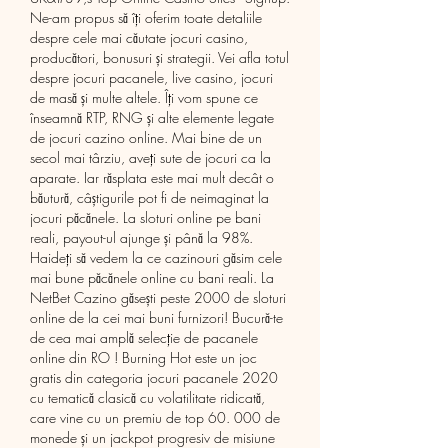
Ne-am propus să îți oferim toate detaliile 
despre cele mai căutate jocuri casino, 
producători, bonusuri și strategii. Vei afla totul 
despre jocuri pacanele, live casino, jocuri 
de masă și multe altele. Îți vom spune ce 
înseamnă RTP, RNG și alte elemente legate 
de jocuri cazino online. Mai bine de un 
secol mai târziu, aveți sute de jocuri ca la 
aparate. Iar răsplata este mai mult decât o 
băutură, câștigurile pot fi de neimaginat la 
jocuri păcănele. La sloturi online pe bani 
reali, payout-ul ajunge și până la 98%. 
Haideți să vedem la ce cazinouri găsim cele 
mai bune păcănele online cu bani reali. La 
NetBet Cazino găsești peste 2000 de sloturi 
online de la cei mai buni furnizori! Bucură-te 
de cea mai amplă selecție de pacanele 
online din RO ! Burning Hot este un joc 
gratis din categoria jocuri pacanele 2020 
cu tematică clasică cu volatilitate ridicată, 
care vine cu un premiu de top 60. 000 de 
monede și un jackpot progresiv de misiune 