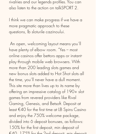
rivalries and our legends profiles. You can 
also listen to the action on talkSPORT 2.
I think we can make progress if we have a 
more pragmatic approach to these 
questions, lb sloturile cazinoului.
 An open, welcoming layout means you’ll 
have plenty of elbow room. “Yes – most 
online casinos offer bettors apps or instant-
play through mobile web browsers. With 
more than 200 leading slots games and 
new bonus slots added to Hot Shot slots all 
the time, you’ll never have a dull moment. 
This site more than lives up to its name by 
offering an impressive catalog of 190+ slot 
games from revered providers like Rival 
Gaming, Genesis, and Betsoft. Deposit at 
least €40 for the first time at LB Spins Casino 
and enjoy the 750% welcome package, 
divided into 6 deposit bonuses, as follows: 
150% for the first deposit, min deposit of 
€40. 175% for the 2nd deposit, min deposit 