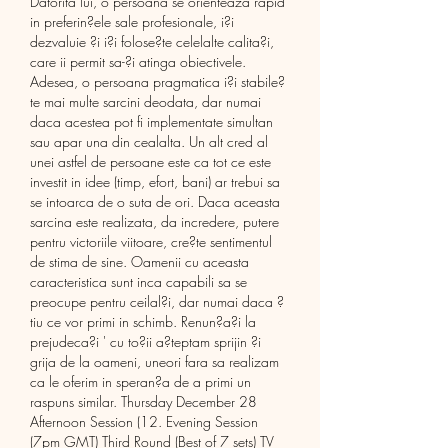
Datorita lui, o persoana se orienteaza rapid 
in preferin?ele sale profesionale, i?i 
dezvaluie ?i i?i folose?te celelalte calita?i, 
care ii permit sa-?i atinga obiectivele. 
Adesea, o persoana pragmatica i?i stabile?
te mai multe sarcini deodata, dar numai 
daca acestea pot fi implementate simultan 
sau apar una din cealalta. Un alt cred al 
unei astfel de persoane este ca tot ce este 
investit in idee (timp, efort, bani) ar trebui sa 
se intoarca de o suta de ori. Daca aceasta 
sarcina este realizata, da incredere, putere 
pentru victoriile viitoare, cre?te sentimentul 
de stima de sine. Oamenii cu aceasta 
caracteristica sunt inca capabili sa se 
preocupe pentru ceilal?i, dar numai daca ?
tiu ce vor primi in schimb. Renun?a?i la 
prejudeca?i ' cu to?ii a?teptam sprijin ?i 
grija de la oameni, uneori fara sa realizam 
ca le oferim in speran?a de a primi un 
raspuns similar. Thursday December 28 
Afternoon Session (12. Evening Session 
(7pm GMT) Third Round (Best of 7 sets) TV 