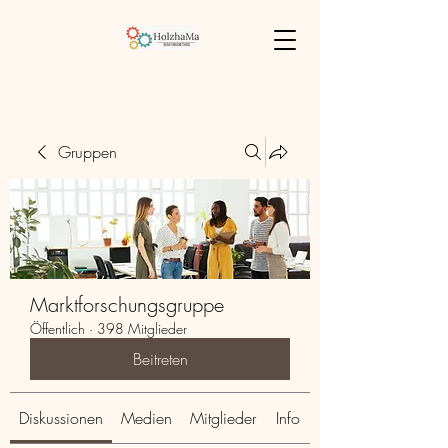
Gruppen
Marktforschungsgruppe
Öffentlich
·
398 Mitglieder
Beitreten
Diskussionen
Medien
Mitglieder
Info