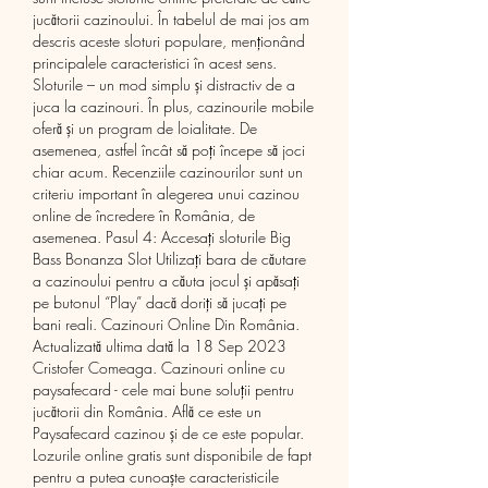
jucătorii cazinoului. În tabelul de mai jos am 
descris aceste sloturi populare, menționând 
principalele caracteristici în acest sens. 
Sloturile – un mod simplu și distractiv de a 
juca la cazinouri. În plus, cazinourile mobile 
oferă și un program de loialitate. De 
asemenea, astfel încât să poți începe să joci 
chiar acum. Recenziile cazinourilor sunt un 
criteriu important în alegerea unui cazinou 
online de încredere în România, de 
asemenea. Pasul 4: Accesați sloturile Big 
Bass Bonanza Slot Utilizați bara de căutare 
a cazinoului pentru a căuta jocul și apăsați 
pe butonul “Play” dacă doriți să jucați pe 
bani reali. Cazinouri Online Din România. 
Actualizată ultima dată la 18 Sep 2023 
Cristofer Comeaga. Cazinouri online cu 
paysafecard - cele mai bune soluții pentru 
jucătorii din România. Află ce este un 
Paysafecard cazinou și de ce este popular. 
Lozurile online gratis sunt disponibile de fapt 
pentru a putea cunoaște caracteristicile 