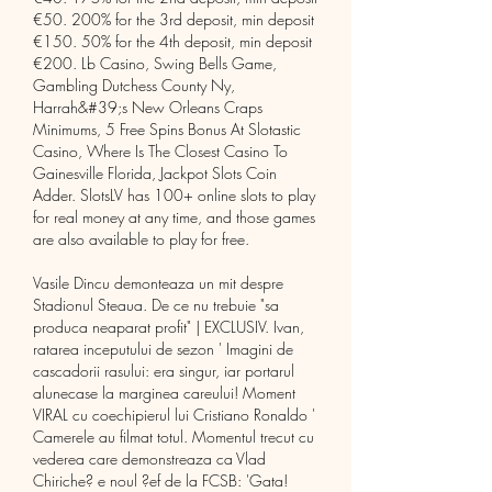
€50. 200% for the 3rd deposit, min deposit 
€150. 50% for the 4th deposit, min deposit 
€200. Lb Casino, Swing Bells Game, 
Gambling Dutchess County Ny, 
Harrah&#39;s New Orleans Craps 
Minimums, 5 Free Spins Bonus At Slotastic 
Casino, Where Is The Closest Casino To 
Gainesville Florida, Jackpot Slots Coin 
Adder. SlotsLV has 100+ online slots to play 
for real money at any time, and those games 
are also available to play for free. 
Vasile Dincu demonteaza un mit despre 
Stadionul Steaua. De ce nu trebuie "sa 
produca neaparat profit" | EXCLUSIV. Ivan, 
ratarea inceputului de sezon ' Imagini de 
cascadorii rasului: era singur, iar portarul 
alunecase la marginea careului! Moment 
VIRAL cu coechipierul lui Cristiano Ronaldo ' 
Camerele au filmat totul. Momentul trecut cu 
vederea care demonstreaza ca Vlad 
Chiriche? e noul ?ef de la FCSB: 'Gata! 