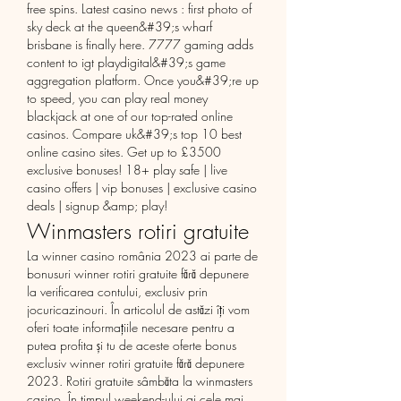
free spins. Latest casino news : first photo of 
sky deck at the queen&#39;s wharf 
brisbane is finally here. 7777 gaming adds 
content to igt playdigital&#39;s game 
aggregation platform. Once you&#39;re up 
to speed, you can play real money 
blackjack at one of our top-rated online 
casinos. Compare uk&#39;s top 10 best 
online casino sites. Get up to £3500 
exclusive bonuses! 18+ play safe | live 
casino offers | vip bonuses | exclusive casino 
deals | signup &amp; play! 
Winmasters rotiri gratuite
La winner casino românia 2023 ai parte de 
bonusuri winner rotiri gratuite fără depunere 
la verificarea contului, exclusiv prin 
jocuricazinouri. În articolul de astăzi îți vom 
oferi toate informațiile necesare pentru a 
putea profita și tu de aceste oferte bonus 
exclusiv winner rotiri gratuite fără depunere 
2023. Rotiri gratuite sâmbăta la winmasters 
casino. În timpul weekend-ului ai cele mai 