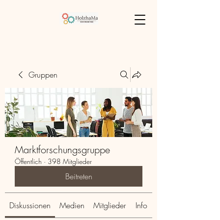
Gruppen
Marktforschungsgruppe
Öffentlich
·
398 Mitglieder
Beitreten
Diskussionen
Medien
Mitglieder
Info