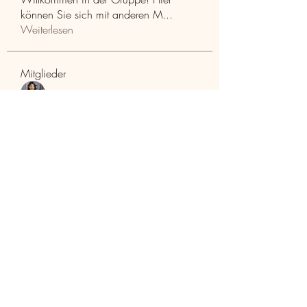
können Sie sich mit anderen M
...
Weiterlesen
Mitglieder
Aaria Varma
Folgen
funded firm
Folgen
RuthMarx
Folgen
RuthMarx
trankhoa856325
Folgen
trankhoa856325
Adultscare
Folgen
Alle Mitglieder anzeigen (398)