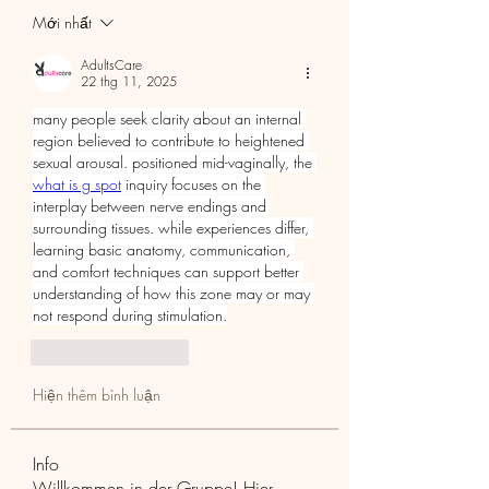
Mới nhất
AdultsCare
22 thg 11, 2025
many people seek clarity about an internal 
region believed to contribute to heightened 
sexual arousal. positioned mid-vaginally, the 
what is g spot
 inquiry focuses on the 
interplay between nerve endings and 
surrounding tissues. while experiences differ, 
learning basic anatomy, communication, 
and comfort techniques can support better 
understanding of how this zone may or may 
not respond during stimulation.
Thích
Phản hồi
Hiện thêm bình luận
Info
Willkommen in der Gruppe! Hier