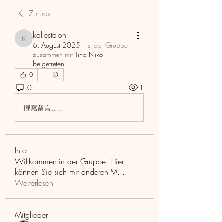
Zurück
kallestalon
kallestalon
6. August 2025
·
ist der Gruppe
zusammen mit
Tina Niko
beigetreten
.
0
0
1
撰寫留言......
Info
Willkommen in der Gruppe! Hier
können Sie sich mit anderen M
...
Weiterlesen
Mitglieder