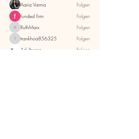
Aaria Varma
Folgen
funded firm
Folgen
RuthMarx
Folgen
RuthMarx
trankhoa856325
Folgen
trankhoa856325
Adultscare
Folgen
Alle Mitglieder anzeigen (397)
HolzhaMa
office@holzhama-methode.at
+43 664 9659969