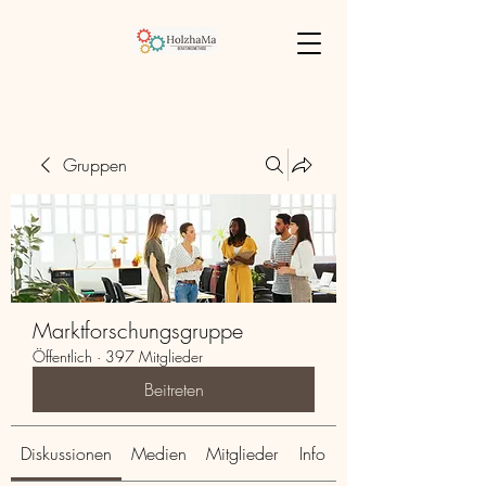
Gruppen
Marktforschungsgruppe
Öffentlich
·
397 Mitglieder
Beitreten
Diskussionen
Medien
Mitglieder
Info