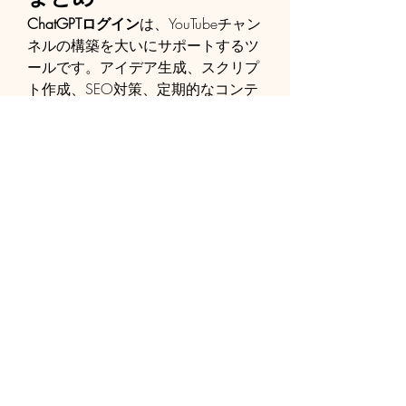
ChatGPTログイン
は、YouTubeチャン
ネルの構築を大いにサポートするツ
ールです。アイデア生成、スクリプ
ト作成、SEO対策、定期的なコンテ
ンツ提供など、あらゆる面でクリエ
イターを助け、効率的かつ魅力的な
コンテンツを生み出すことができま
す。このAIツールを活用すれば、
YouTubeチャンネルの成功に必要な
要素を効果的に整えることができ、
視聴者とのつながりを深め、チャン
ネルの成長を促進することができる
でしょう。
接触
会社名：ChatGPT Japanese - 
ChatGPT 日本語
マイページ : 