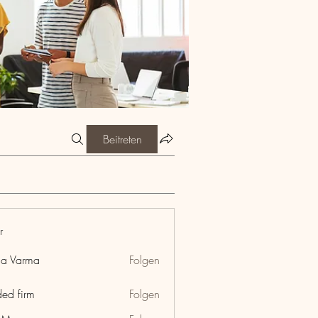
Beitreten
r
ia Varma
Folgen
ded firm
Folgen