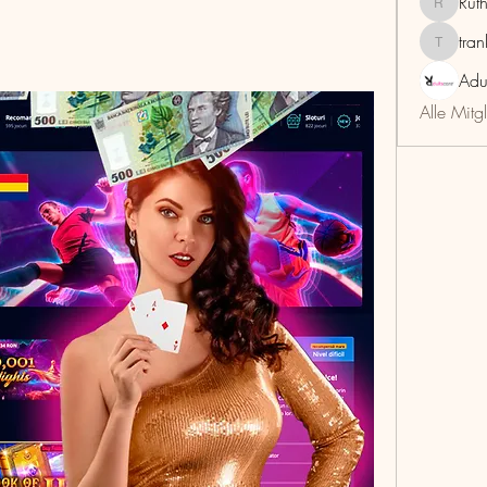
Rut
RuthMar
tra
trankho
Adu
Alle Mitg