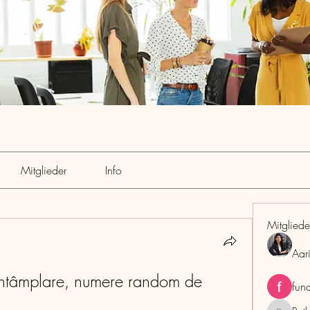
Mitglieder
Info
Mitgliede
Aar
întâmplare, numere random de 
fun