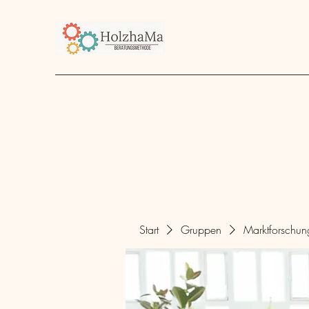
Start
Unternehmen
Angebot
über mich
Start
Gruppen
Marktforschu