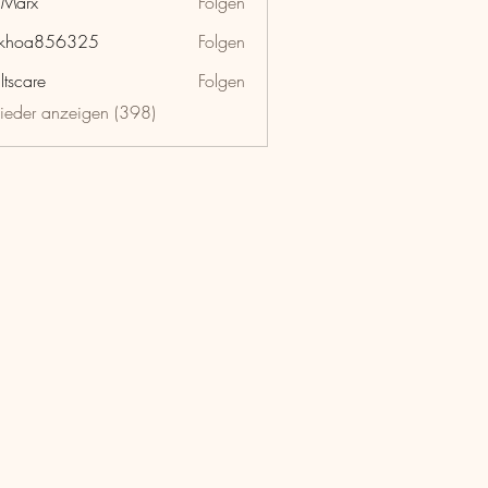
hMarx
Folgen
x
nkhoa856325
Folgen
a856325
ltscare
Folgen
lieder anzeigen (398)