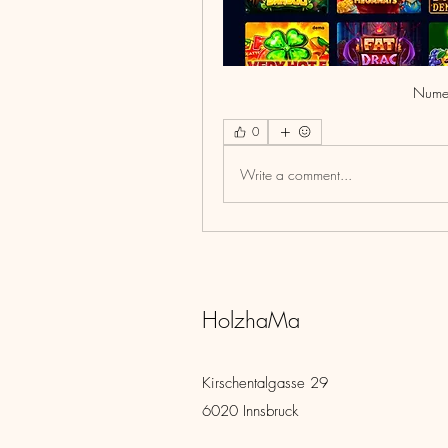
Numer
0
Write a comment...
HolzhaMa
Kirschentalgasse 29
6020 Innsbruck