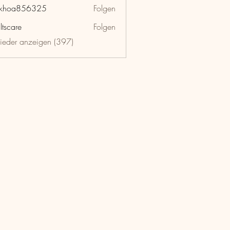
nkhoa856325
Folgen
a856325
ltscare
Folgen
lieder anzeigen (397)