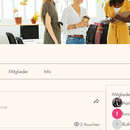
Mitglieder
Info
Mitgliede
Aar
roup.
fun
Rut
2 Ansichten
RuthMar