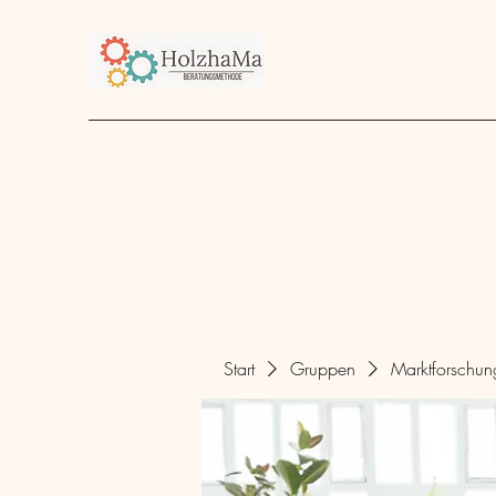
Start
Unternehmen
Angebot
über mich
Start
Gruppen
Marktforschu