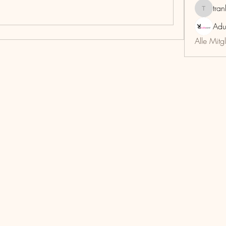
tra
trankho
Adu
Alle Mitg