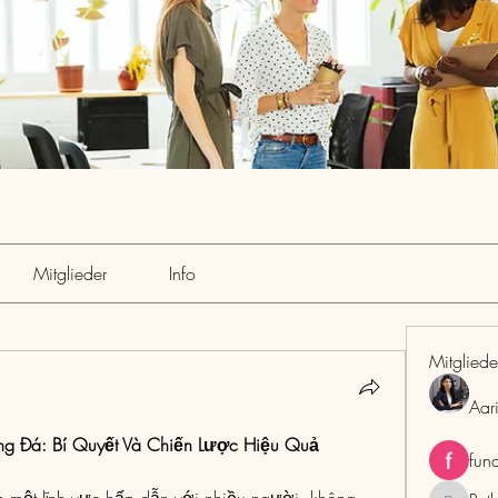
Mitglieder
Info
Mitgliede
Aar
g Đá: Bí Quyết Và Chiến Lược Hiệu Quả
fun