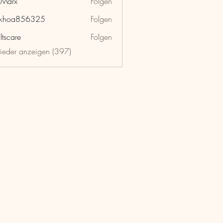
hMarx
Folgen
x
nkhoa856325
Folgen
a856325
ltscare
Folgen
lieder anzeigen (397)