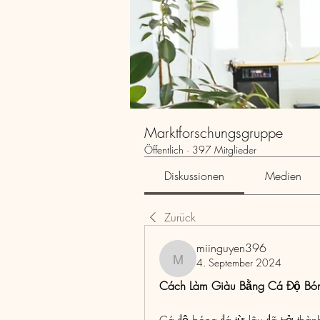
Marktforschungsgruppe
Öffentlich
·
397 Mitglieder
Diskussionen
Medien
Zurück
miinguyen396
4. September 2024
miinguyen396
Cách Làm Giàu Bằng Cá Độ Bón