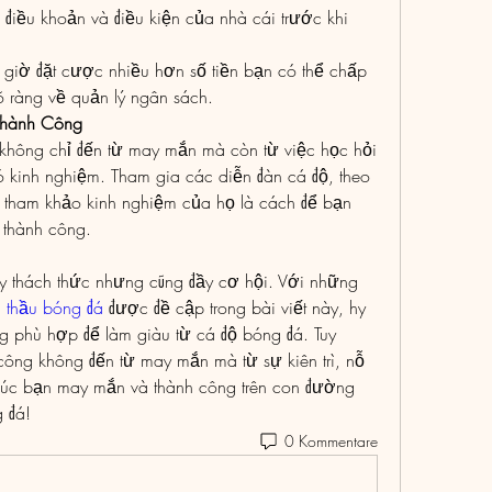
 điều khoản và điều kiện của nhà cái trước khi 
giờ đặt cược nhiều hơn số tiền bạn có thể chấp 
õ ràng về quản lý ngân sách.
hành Công
không chỉ đến từ may mắn mà còn từ việc học hỏi 
kinh nghiệm. Tham gia các diễn đàn cá độ, theo 
à tham khảo kinh nghiệm của họ là cách để bạn 
 thành công.
ầy thách thức nhưng cũng đầy cơ hội. Với những 
 thầu bóng đá
 được đề cập trong bài viết này, hy 
g phù hợp để làm giàu từ cá độ bóng đá. Tuy 
công không đến từ may mắn mà từ sự kiên trì, nỗ 
úc bạn may mắn và thành công trên con đường 
 đá!
0 Kommentare