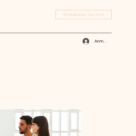
Kontaktieren Sie mich
Anmelden