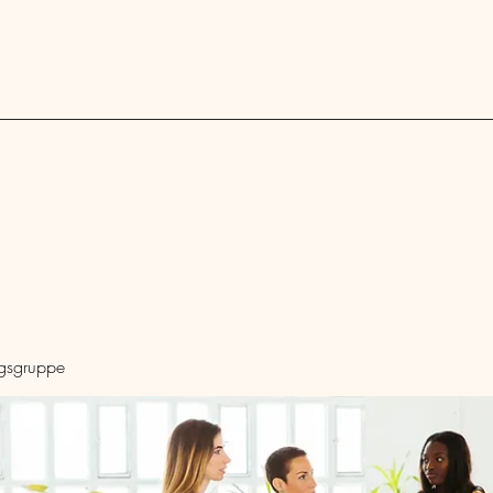
Blog
ngsgruppe