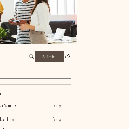
Beitreten
r
ia Varma
Folgen
ded firm
Folgen