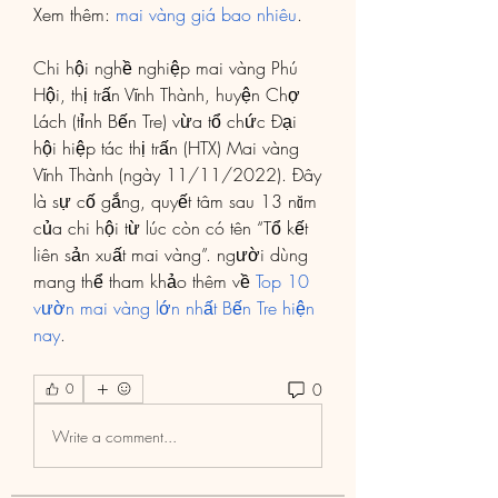
Xem thêm: 
mai vàng giá bao nhiêu
.
Chi hội nghề nghiệp mai vàng Phú 
Hội, thị trấn Vĩnh Thành, huyện Chợ 
Lách (tỉnh Bến Tre) vừa tổ chức Đại 
hội hiệp tác thị trấn (HTX) Mai vàng 
Vĩnh Thành (ngày 11/11/2022). Đây 
là sự cố gắng, quyết tâm sau 13 năm 
của chi hội từ lúc còn có tên “Tổ kết 
liên sản xuất mai vàng”. người dùng 
mang thể tham khảo thêm về 
Top 10 
vườn mai vàng lớn nhất Bến Tre hiện 
nay
.
0
0
Write a comment...