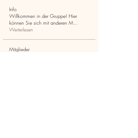
Info
Willkommen in der Gruppe! Hier
können Sie sich mit anderen M
...
Weiterlesen
Mitglieder
Aaria Varma
Folgen
funded firm
Folgen
RuthMarx
Folgen
RuthMarx
trankhoa856325
Folgen
trankhoa856325
Adultscare
Folgen
Alle Mitglieder anzeigen (397)