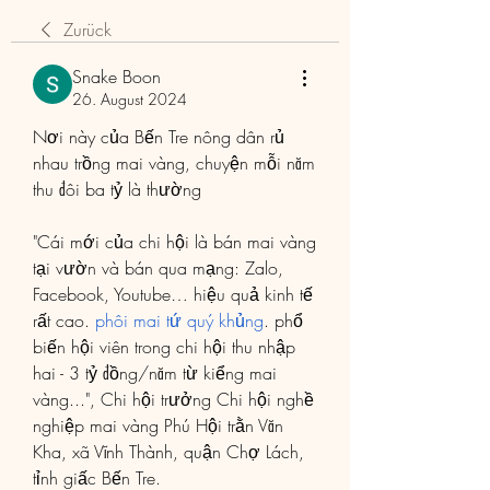
Zurück
Snake Boon
26. August 2024
Nơi này của Bến Tre nông dân rủ 
nhau trồng mai vàng, chuyện mỗi năm 
thu đôi ba tỷ là thường
"Cái mới của chi hội là bán mai vàng 
tại vườn và bán qua mạng: Zalo, 
Facebook, Youtube… hiệu quả kinh tế 
rất cao. 
phôi mai tứ quý khủng
. phổ 
biến hội viên trong chi hội thu nhập 
hai - 3 tỷ đồng/năm từ kiểng mai 
vàng...", Chi hội trưởng Chi hội nghề 
nghiệp mai vàng Phú Hội trằn Văn 
Kha, xã Vĩnh Thành, quận Chợ Lách, 
tỉnh giấc Bến Tre.