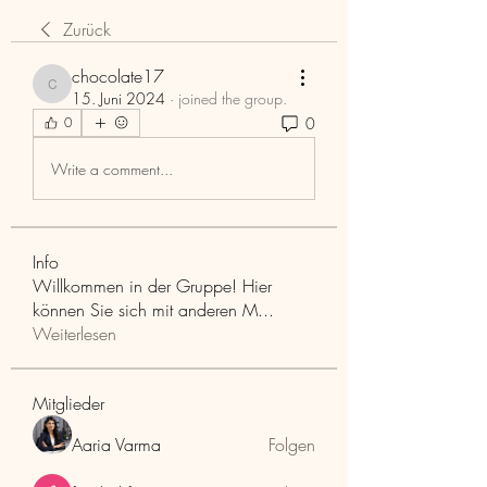
Zurück
chocolate17
chocolate17
15. Juni 2024
·
joined the group.
0
0
Write a comment...
Info
Willkommen in der Gruppe! Hier
können Sie sich mit anderen M
...
Weiterlesen
Mitglieder
Aaria Varma
Folgen