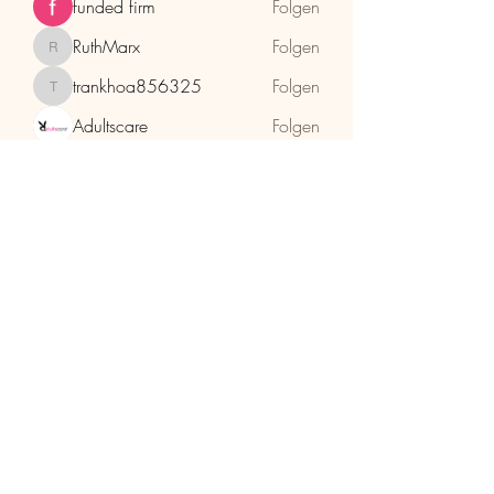
funded firm
Folgen
RuthMarx
Folgen
RuthMarx
trankhoa856325
Folgen
trankhoa856325
Adultscare
Folgen
Alle Mitglieder anzeigen (397)
HolzhaMa
office@holzhama-methode.at
+43 664 9659969
Kirschentalgasse 29