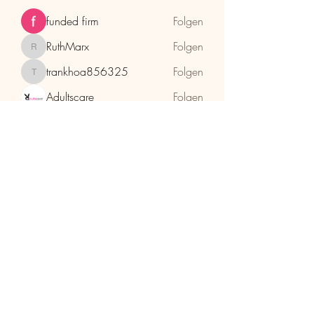
funded firm
Folgen
RuthMarx
Folgen
RuthMarx
trankhoa856325
Folgen
trankhoa856325
Adultscare
Folgen
Alle Mitglieder anzeigen (397)
HolzhaMa
office@holzhama-methode.at
+43 664 9659969