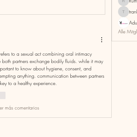
Rut
RuthMar
tra
trankho
Adu
Alle Mitg
refers to a sexual act combining oral intimacy 
 both partners exchange bodily fluids. while it may 
important to know about hygiene, consent, and 
ttempting anything. communication between partners 
 key to a healthy experience.
nar
er más comentarios