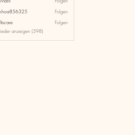
hMarx
Folgen
x
nkhoa856325
Folgen
a856325
ltscare
Folgen
lieder anzeigen (398)