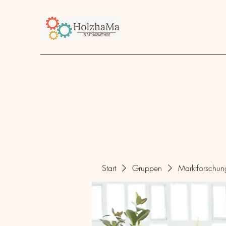
Start
Unternehmen
Angebot
über mich
Start
Gruppen
Marktforschu