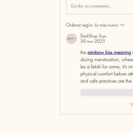
Escribir un comentario...
Ordenar según:
Lo más nuevo
DarkShop Toys
20 nov 2025
the 
rainbow kiss meaning
 
during menstruation, where
be a fetish for some, it’s 
physical comfort before a
and safe practices are the
Me gusta
Reaccio
V