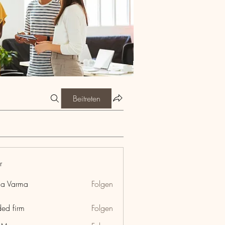
Beitreten
r
ia Varma
Folgen
ded firm
Folgen