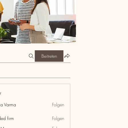
Beitreten
r
ia Varma
Folgen
ded firm
Folgen