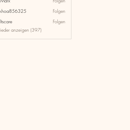
hMarx
Folgen
x
nkhoa856325
Folgen
a856325
ltscare
Folgen
lieder anzeigen (397)