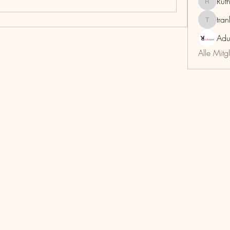
Rut
RuthMar
tra
trankho
Adu
Alle Mitg