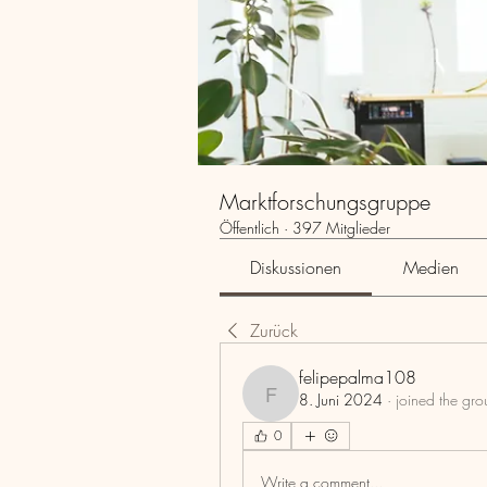
Marktforschungsgruppe
Öffentlich
·
397 Mitglieder
Diskussionen
Medien
Zurück
felipepalma108
8. Juni 2024
·
joined the gro
felipepalma108
0
Write a comment...