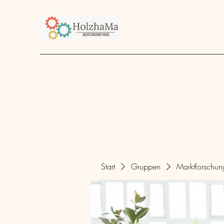
Start
Unternehmen
Angebot
über mich
Start
Gruppen
Marktforschu