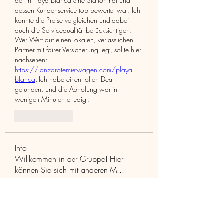
der in Playa Blanca eine Station hat und 
dessen Kundenservice top bewertet war. Ich 
konnte die Preise vergleichen und dabei 
auch die Servicequalität berücksichtigen. 
Wer Wert auf einen lokalen, verlässlichen 
Partner mit fairer Versicherung legt, sollte hier 
nachsehen: 
https://lanzarotemietwagen.com/playa-
blanca
. Ich habe einen tollen Deal 
gefunden, und die Abholung war in 
wenigen Minuten erledigt.
Like
Reply
Info
Willkommen in der Gruppe! Hier
können Sie sich mit anderen M
...
Weiterlesen
Mitglieder