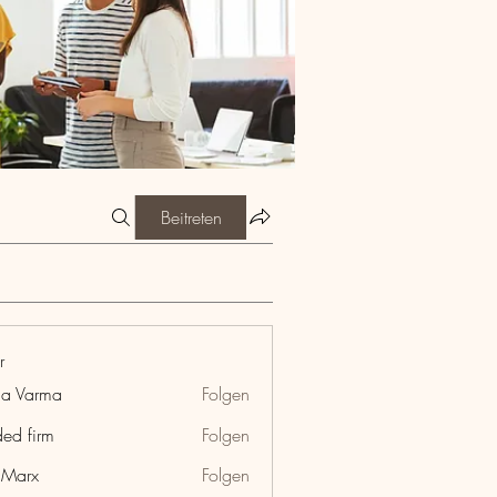
Beitreten
r
ia Varma
Folgen
ded firm
Folgen
hMarx
Folgen
x