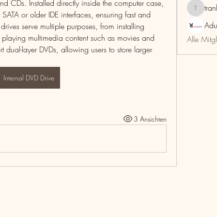
d CDs. Installed directly inside the computer case, 
tra
trankho
 SATA or older IDE interfaces, ensuring fast and 
Adu
 drives serve multiple purposes, from installing 
 playing multimedia content such as movies and 
Alle Mitg
 dual-layer DVDs, allowing users to store larger 
Internal DVD Drive
3 Ansichten