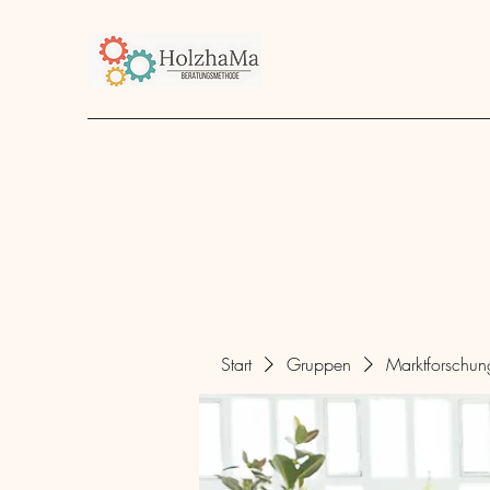
Start
Unternehmen
Angebot
über mich
Start
Gruppen
Marktforschu