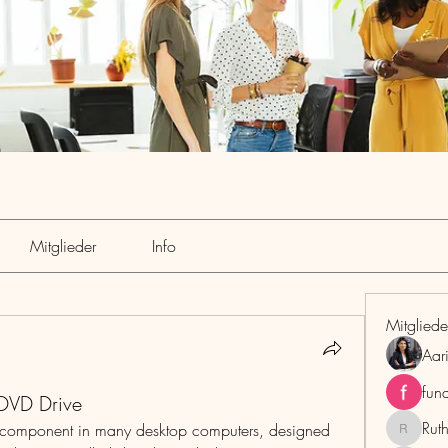
Mitglieder
Info
Mitgliede
Aar
fun
 DVD Drive
Rut
al component in many desktop computers, designed 
RuthMar