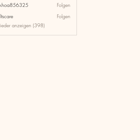
nkhoa856325
Folgen
a856325
ltscare
Folgen
lieder anzeigen (398)