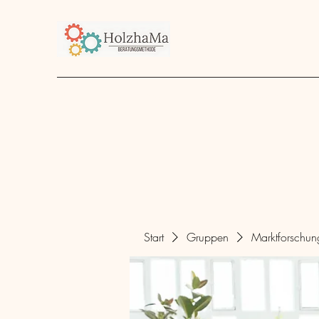
Start
Unternehmen
Angebot
über mich
Start
Gruppen
Marktforschu