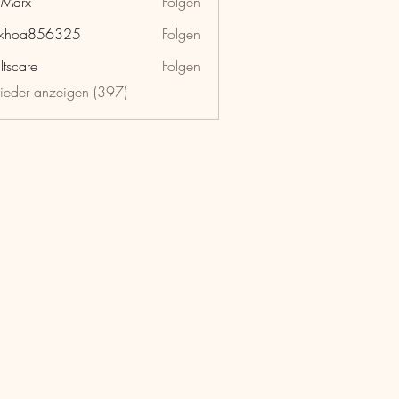
hMarx
Folgen
x
nkhoa856325
Folgen
a856325
ltscare
Folgen
lieder anzeigen (397)