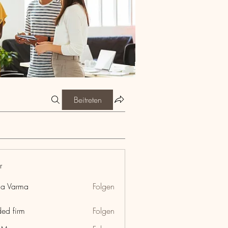
Beitreten
r
ia Varma
Folgen
ded firm
Folgen