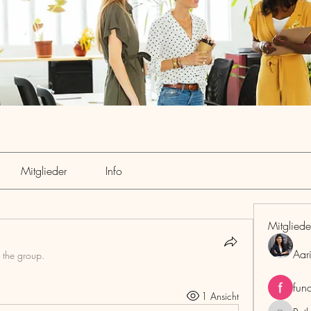
Mitglieder
Info
Mitgliede
Aar
 the group.
fun
1 Ansicht