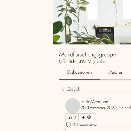
Marktforschungsgruppe
Öffentlich
·
397 Mitglieder
Diskussionen
Medien
Zurück
LouieMcmillan
20. Dezember 2025
·
joined
LouieMcmillan
0
0 Kommentare