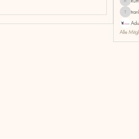
Rut
RuthMar
tra
trankho
Adu
Alle Mitg