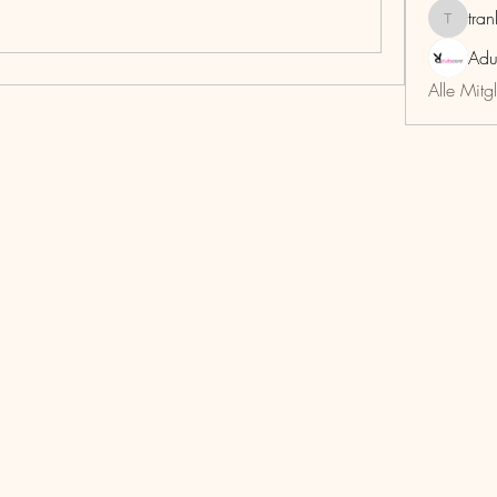
tra
trankho
Adu
Alle Mitg