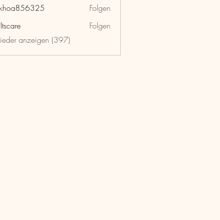
nkhoa856325
Folgen
a856325
ltscare
Folgen
lieder anzeigen (397)