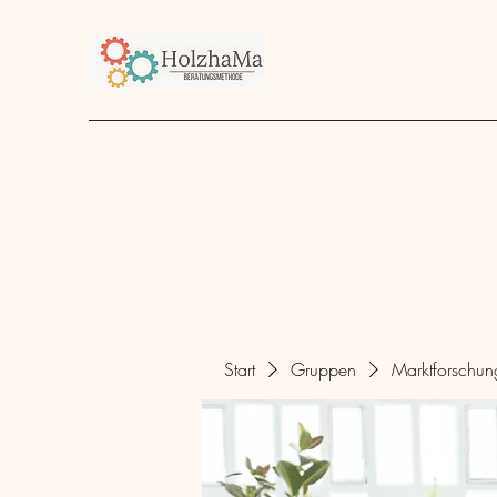
Start
Unternehmen
Angebot
über mich
Start
Gruppen
Marktforschu