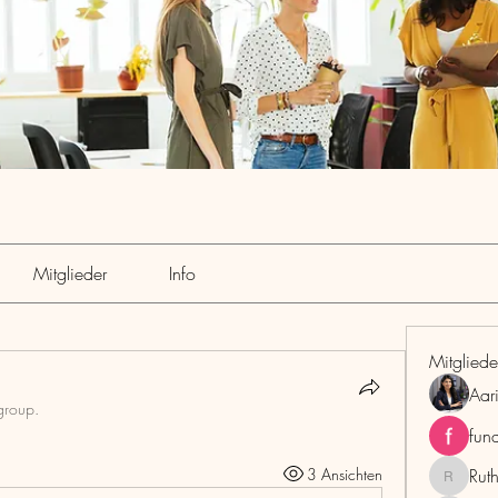
Mitglieder
Info
Mitgliede
Aar
group.
fun
3 Ansichten
Rut
RuthMar