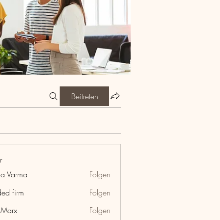
Beitreten
r
ia Varma
Folgen
ded firm
Folgen
hMarx
Folgen
x