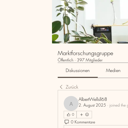
Marktforschungsgruppe
Öffentlich
·
397 Mitglieder
Diskussionen
Medien
Zurück
AlbertWellsll68
2. August 2025
·
joined the 
AlbertWellsll68
0
0 Kommentare