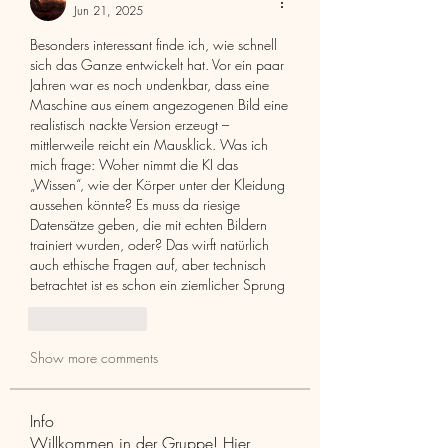
Jun 21, 2025
Besonders interessant finde ich, wie schnell 
sich das Ganze entwickelt hat. Vor ein paar 
Jahren war es noch undenkbar, dass eine 
Maschine aus einem angezogenen Bild eine 
realistisch nackte Version erzeugt – 
mittlerweile reicht ein Mausklick. Was ich 
mich frage: Woher nimmt die KI das 
„Wissen“, wie der Körper unter der Kleidung 
aussehen könnte? Es muss da riesige 
Datensätze geben, die mit echten Bildern 
trainiert wurden, oder? Das wirft natürlich 
auch ethische Fragen auf, aber technisch 
betrachtet ist es schon ein ziemlicher Sprung
Like
Reply
Show more comments
Info
Willkommen in der Gruppe! Hier