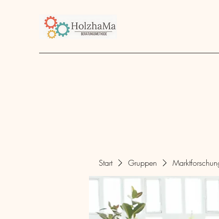
Start
Unternehmen
Angebot
über mich
Start
Gruppen
Marktforschu