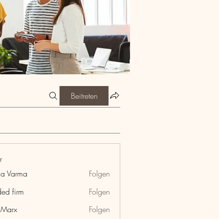
Beitreten
r
ia Varma
Folgen
ded firm
Folgen
hMarx
Folgen
x