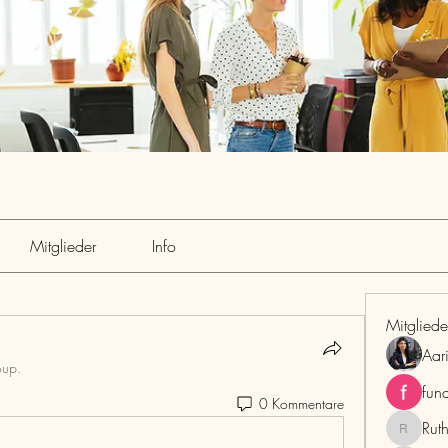
Mitglieder
Info
Mitgliede
Aar
oup.
fun
0 Kommentare
Rut
RuthMar