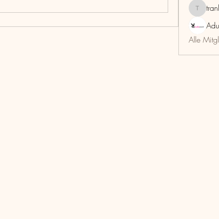
tra
trankho
Adu
Alle Mitg