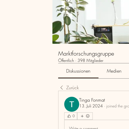
Marktforschungsgruppe
Öffentlich
·
398 Mitglieder
Diskussionen
Medien
Zurück
Tinga Fonmat
13. Juli 2024
·
joined the gr
0
Write a comment...