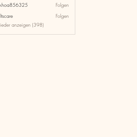
nkhoa856325
Folgen
a856325
ltscare
Folgen
lieder anzeigen (398)