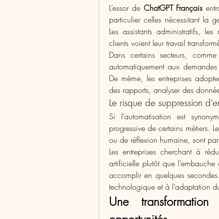
L’essor de 
ChatGPT Français
 ent
particulier celles nécessitant la 
Les assistants administratifs, les
clients voient leur travail transform
Dans certains secteurs, comme 
automatiquement aux demandes co
De même, les entreprises adopte
des rapports, analyser des données
Le risque de suppression d’em
Si l’automatisation est synonyme
progressive de certains métiers. Le
ou de réflexion humaine, sont pa
Les entreprises cherchant à réduir
artificielle plutôt que l’embauc
accomplir en quelques secondes
technologique et à l’adaptation du
Une transformation
opportunités