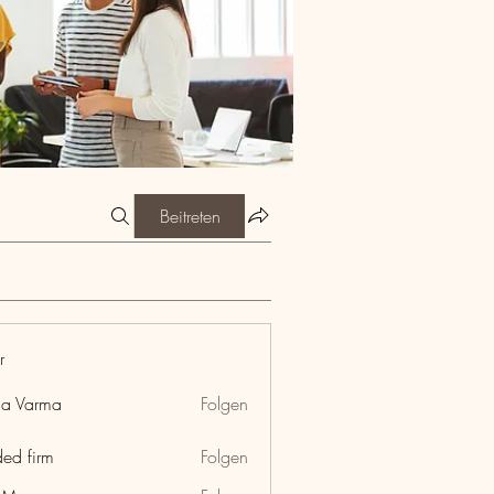
Beitreten
r
ia Varma
Folgen
ded firm
Folgen