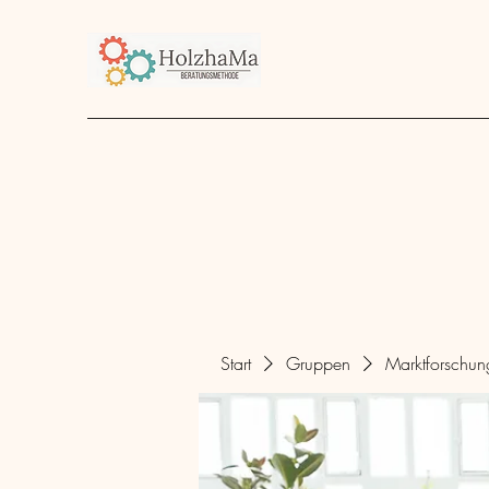
Start
Unternehmen
Angebot
über mich
Start
Gruppen
Marktforschu