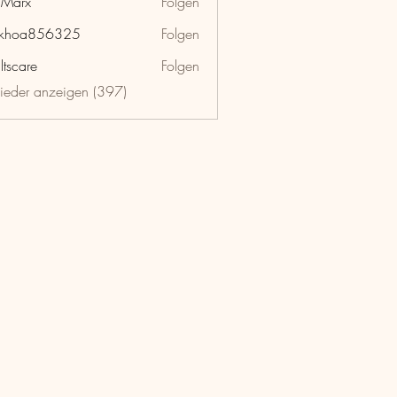
hMarx
Folgen
x
nkhoa856325
Folgen
a856325
ltscare
Folgen
lieder anzeigen (397)