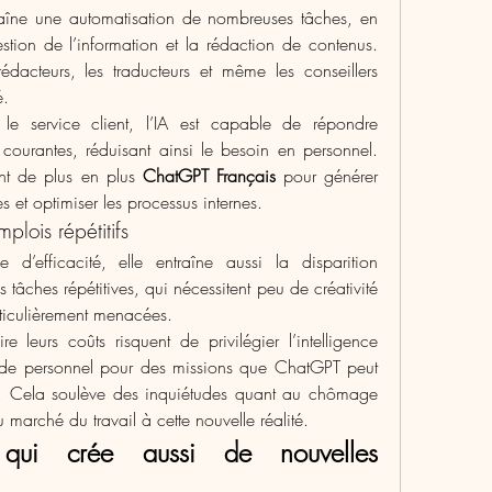
raîne une automatisation de nombreuses tâches, en 
gestion de l’information et la rédaction de contenus. 
 rédacteurs, les traducteurs et même les conseillers 
é.
le service client, l’IA est capable de répondre 
urantes, réduisant ainsi le besoin en personnel. 
nt de plus en plus 
ChatGPT Français
 pour générer 
 et optimiser les processus internes.
plois répétitifs
 d’efficacité, elle entraîne aussi la disparition 
s tâches répétitives, qui nécessitent peu de créativité 
rticulièrement menacées.
e leurs coûts risquent de privilégier l’intelligence 
he de personnel pour des missions que ChatGPT peut 
. Cela soulève des inquiétudes quant au chômage 
 marché du travail à cette nouvelle réalité.
 qui crée aussi de nouvelles 