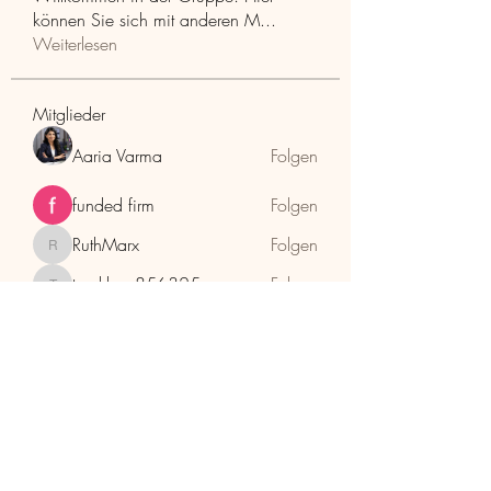
können Sie sich mit anderen M
...
Weiterlesen
Mitglieder
Aaria Varma
Folgen
funded firm
Folgen
RuthMarx
Folgen
RuthMarx
trankhoa856325
Folgen
trankhoa856325
Adultscare
Folgen
Alle Mitglieder anzeigen (398)