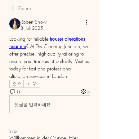
Zurück
Robert Snow
8. Juli 2025
Looking for reliable 
trouser alterations 
near me
? At Dry Cleaning Junction, we 
offer precise, high-quality tailoring to 
ensure your trousers fit perfectly. Visit us 
today for fast and professional 
alteration services in London.
0
0
3
댓글을 입력하세요.
Info
Willkommen in der Gruppe! Hier