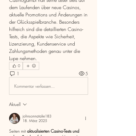
Casinogambl hält seine Leser stets auf 
dem Laufenden über neue Casinos, 
aktuelle Promotions und Änderungen in 
der Glücksspielbranche. Besonders 
hilfreich sind die detaillierten Casino-
Tests, die Aspekte wie Sicherheit, 
Lizenzierung, Kundenservice und 
Zahlungsmethoden genau unter die 
Lupe nehmen.
0
1
5
Kommentar verfassen...
Aktuell
johnsonnatalie183
18. März 2025
Seiten mit 
aktualisierten Casino-Tests und 