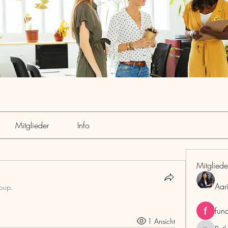
Mitglieder
Info
Mitgliede
Aar
roup.
fun
1 Ansicht