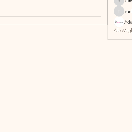
Rut
RuthMar
tra
trankho
Adu
Alle Mitg