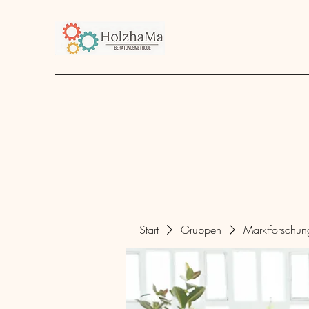
Start
Unternehmen
Angebot
über mich
Start
Gruppen
Marktforschu