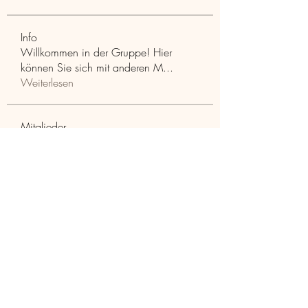
Info
Willkommen in der Gruppe! Hier
können Sie sich mit anderen M
...
Weiterlesen
Mitglieder
Aaria Varma
Folgen
funded firm
Folgen
RuthMarx
Folgen
RuthMarx
trankhoa856325
Folgen
trankhoa856325
Adultscare
Folgen
Alle Mitglieder anzeigen (397)