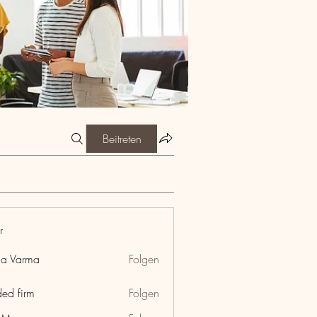
Beitreten
r
ia Varma
Folgen
ded firm
Folgen