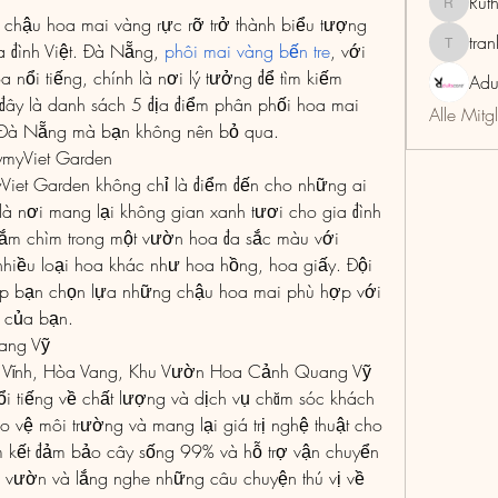
Rut
RuthMar
 chậu hoa mai vàng rực rỡ trở thành biểu tượng 
tra
a đình Việt. Đà Nẵng, 
phôi mai vàng bến tre
, với 
trankho
nổi tiếng, chính là nơi lý tưởng để tìm kiếm 
Adu
ây là danh sách 5 địa điểm phân phối hoa mai 
Alle Mitg
ại Đà Nẵng mà bạn không nên bỏ qua.
myViet Garden
t Garden không chỉ là điểm đến cho những ai 
là nơi mang lại không gian xanh tươi cho gia đình 
đắm chìm trong một vườn hoa đa sắc màu với 
hiều loại hoa khác như hoa hồng, hoa giấy. Đội 
iúp bạn chọn lựa những chậu hoa mai phù hợp với 
g của bạn.
ang Vỹ
 Vĩnh, Hòa Vang, Khu Vườn Hoa Cảnh Quang Vỹ 
ổi tiếng về chất lượng và dịch vụ chăm sóc khách 
vệ môi trường và mang lại giá trị nghệ thuật cho 
 kết đảm bảo cây sống 99% và hỗ trợ vận chuyển 
m vườn và lắng nghe những câu chuyện thú vị về 