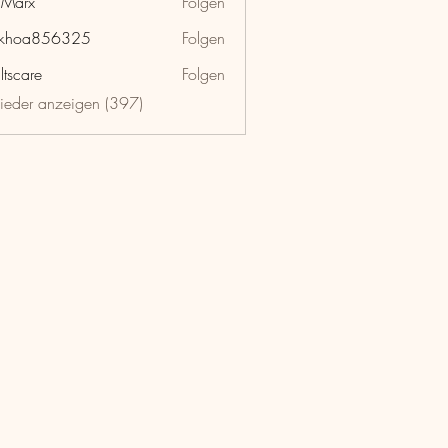
hMarx
Folgen
x
nkhoa856325
Folgen
a856325
ltscare
Folgen
lieder anzeigen (397)