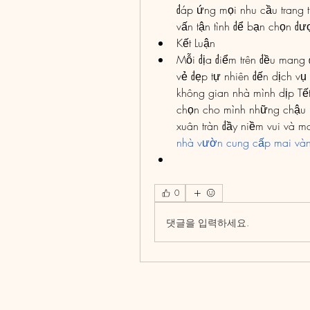
đáp ứng mọi nhu cầu trang t
vấn tận tình để bạn chọn đ
Kết Luận
Mỗi địa điểm trên đều mang 
vẻ đẹp tự nhiên đến dịch vụ
không gian nhà mình dịp Tết
chọn cho mình những chậu h
xuân tràn đầy niềm vui và 
nhà vườn cung cấp mai vàng 
0
댓글을 입력하세요.