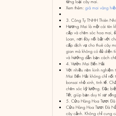
từng loại cây mai.
Xem thêm: 
giá mai vàng hi
3. Công Ty TNHH Thiên Nh
Hương Mai là một cái tên kh
cấp và chăm sóc hoa mai, đặ
Loan, nơi đây nổi bật với 
cấp dịch vụ cho thuê cây ma
gian mà không có đủ diện tíc
và hướng dẫn bạn cách chă
4. Vườn Mai Bến Hải
Với nhiều năm kinh nghiệm t
Mai Bến Hải không chỉ nổi 
bonsai nhỏ xinh, tinh tế. C
chăm sóc kỹ lưỡng. Đặc biệt
Tết, giúp bạn duy trì sự sốn
5. Cửa Hàng Hoa Tươi Đà
Cửa Hàng Hoa Tươi Đà Nẵng
cây cảnh. Không chỉ cung cấ