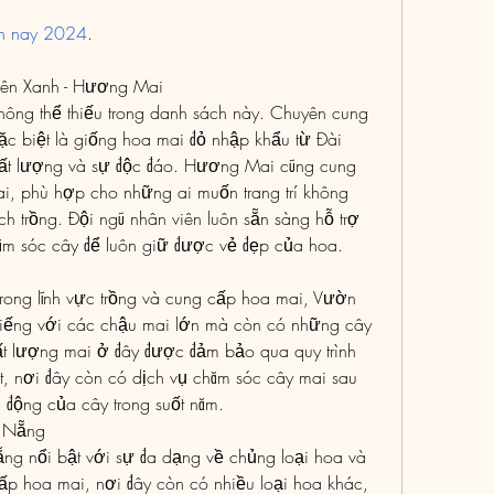
ện nay 2024
.
iên Xanh - Hương Mai
ông thể thiếu trong danh sách này. Chuyên cung 
c biệt là giống hoa mai đỏ nhập khẩu từ Đài 
chất lượng và sự độc đáo. Hương Mai cũng cung 
i, phù hợp cho những ai muốn trang trí không 
h trồng. Đội ngũ nhân viên luôn sẵn sàng hỗ trợ 
m sóc cây để luôn giữ được vẻ đẹp của hoa.
rong lĩnh vực trồng và cung cấp hoa mai, Vườn 
tiếng với các chậu mai lớn mà còn có những cây 
hất lượng mai ở đây được đảm bảo qua quy trình 
, nơi đây còn có dịch vụ chăm sóc cây mai sau 
g động của cây trong suốt năm.
 Nẵng
 nổi bật với sự đa dạng về chủng loại hoa và 
p hoa mai, nơi đây còn có nhiều loại hoa khác, 