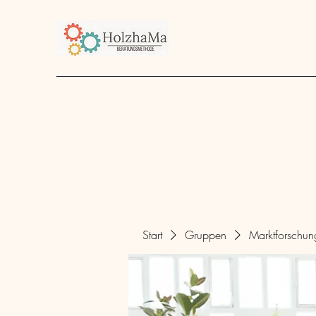
Start
Unternehmen
Angebot
über mich
Start
Gruppen
Marktforschu