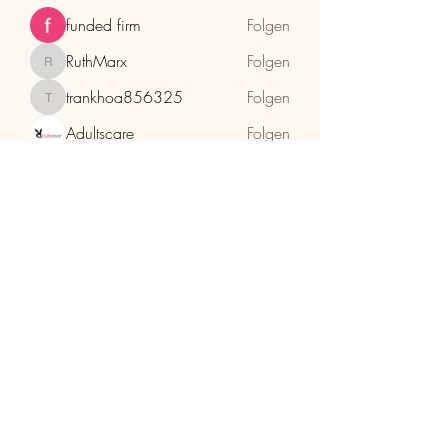
funded firm
Folgen
RuthMarx
Folgen
RuthMarx
trankhoa856325
Folgen
trankhoa856325
Adultscare
Folgen
Alle Mitglieder anzeigen (398)
HolzhaMa
office@holzhama-methode.at
+43 664 9659969
Kirschentalgasse 29