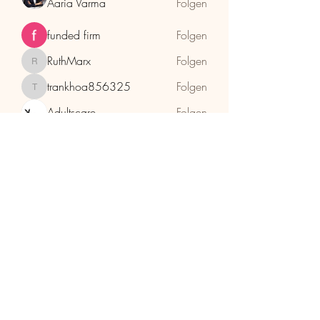
Aaria Varma
Folgen
funded firm
Folgen
RuthMarx
Folgen
RuthMarx
trankhoa856325
Folgen
trankhoa856325
Adultscare
Folgen
Alle Mitglieder anzeigen (397)
HolzhaMa
office@holzhama-methode.at
+43 664 9659969