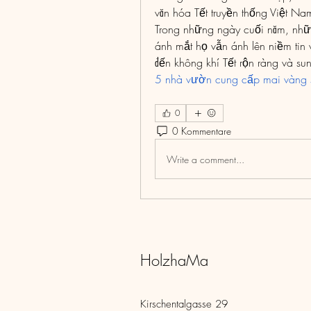
văn hóa Tết truyền thống Việt Na
Trong những ngày cuối năm, nh
ánh mắt họ vẫn ánh lên niềm tin 
đến không khí Tết rộn ràng và s
5 nhà vườn cung cấp mai vàng sỉ
0
0 Kommentare
Write a comment...
HolzhaMa
Kirschentalgasse 29