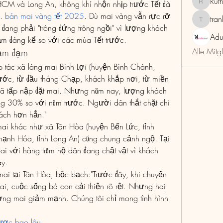
Rut
HCM và Long An, không khí nhộn nhịp trước Tết đã 
RuthMar
. 
bán mai vàng tết 2025
. Dù mai vàng vẫn rực rỡ 
tra
trankho
ang phải "trông đứng trông ngồi" vì lượng khách 
Adu
m đáng kể so với các mùa Tết trước.
Alle Mitg
 ảm đạm
tác xã làng mai Bình Lợi (huyện Bình Chánh, 
ớc, từ đầu tháng Chạp, khách khắp nơi, từ miền 
ã tấp nập đặt mai. Nhưng năm nay, lượng khách 
ng 30% so với năm trước. Người dân thắt chặt chi 
ách hơn hẳn."
mai khác như xã Tân Hòa (huyện Bến Lức, tỉnh 
hạnh Hóa, tỉnh Long An) cũng chung cảnh ngộ. Tại 
i với hàng trăm hộ dân đang chật vật vì khách 
ay.
mai tại Tân Hòa, bộc bạch:"Trước đây, khi chuyển 
ai, cuộc sống bà con cải thiện rõ rệt. Nhưng hai 
ượng mai giảm mạnh. Chúng tôi chỉ mong tình hình 
ược bao lâu
.