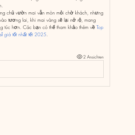
m.
ững chủ vườn mai vẫn mòn mỏi chờ khách, nhưng 
vào tương lai, khi mai vàng sẽ lại nở rộ, mang 
ung túc hơn. Các bạn có thể tham khảo thêm về 
Top 
 giá tốt nhất tết 2025
.
2 Ansichten