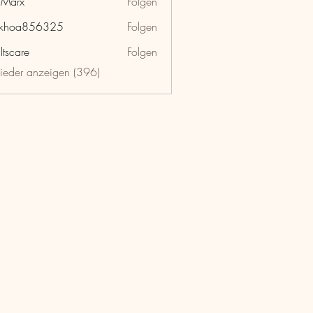
hMarx
Folgen
x
nkhoa856325
Folgen
a856325
ltscare
Folgen
lieder anzeigen (396)