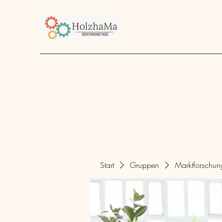
Start
Unternehmen
Angebot
über mich
Start
Gruppen
Marktforschu