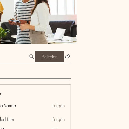
Beitreten
r
ia Varma
Folgen
ded firm
Folgen