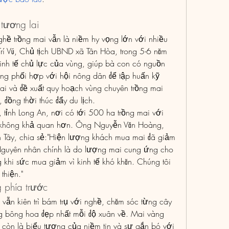
tương lai
ghề trồng mai vẫn là niềm hy vọng lớn với nhiều 
í Vũ, Chủ tịch UBND xã Tân Hòa, trong 5-6 năm 
inh tế chủ lực của vùng, giúp bà con có nguồn 
ng phối hợp với hội nông dân để tập huấn kỹ 
mai và đề xuất quy hoạch vùng chuyên trồng mai 
 đồng thời thúc đẩy du lịch.
 tỉnh Long An, nơi có tới 500 ha trồng mai với 
 không khả quan hơn. Ông Nguyễn Văn Hoàng, 
n Tây, chia sẻ:"Hiện lượng khách mua mai đã giảm 
Nguyên nhân chính là do lượng mai cung ứng cho 
 khi sức mua giảm vì kinh tế khó khăn. Chúng tôi 
thiện."
g phía trước
ẫn kiên trì bám trụ với nghề, chăm sóc từng cây 
 bông hoa đẹp nhất mỗi độ xuân về. Mai vàng 
 còn là biểu tượng của niềm tin và sự gắn bó với 