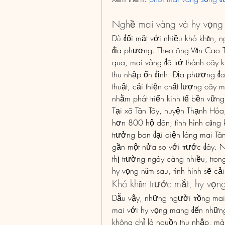
Nghề mai vàng và hy vọng 
Dù đối mặt với nhiều khó khăn, n
địa phương. Theo ông Văn Cao Tr
qua, mai vàng đã trở thành cây k
thu nhập ổn định. Địa phương đa
thuật, cải thiện chất lượng cây 
nhằm phát triển kinh tế bền vững,
Tại xã Tân Tây, huyện Thạnh Hóa,
hơn 800 hộ dân, tình hình cũng
trưởng ban đại diện làng mai Tâ
gần một nửa so với trước đây. 
thị trường ngày càng nhiều, trong
hy vọng năm sau, tình hình sẽ cải 
Khó khăn trước mắt, hy vọn
Dẫu vậy, những người trồng mai v
mai với hy vọng mang đến những
không chỉ là nguồn thu nhập, mà