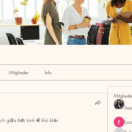
Mitglieder
Info
Mitgliede
Aar
 giữa thời kinh tế khó khăn
fun