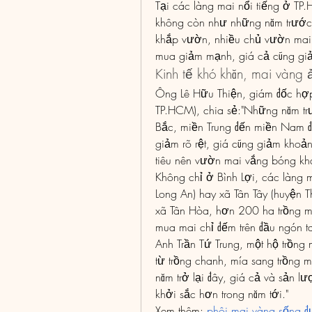
Tại các làng mai nổi tiếng ở TP.
không còn như những năm trước
khắp vườn, nhiều chủ vườn mai đ
mua giảm mạnh, giá cả cũng giả
Kinh tế khó khăn, mai vàng
Ông Lê Hữu Thiện, giám đốc hợp 
TP.HCM), chia sẻ:"Những năm trư
Bắc, miền Trung đến miền Nam đ
giảm rõ rệt, giá cũng giảm khoả
tiêu nên vườn mai vắng bóng kh
Không chỉ ở Bình Lợi, các làng 
Long An) hay xã Tân Tây (huyện T
xã Tân Hòa, hơn 200 ha trồng ma
mua mai chỉ đếm trên đầu ngón t
Anh Trần Tứ Trung, một hộ trồng 
từ trồng chanh, mía sang trồng m
năm trở lại đây, giá cả và sản l
khởi sắc hơn trong năm tới."
Xem thêm: 
phôi mai vàng sống đ