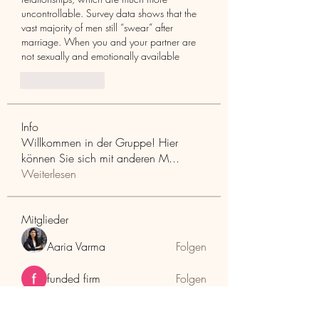
uncontrollable. Survey data shows that the 
vast majority of men still “swear” after 
marriage. When you and your partner are 
not sexually and emotionally available
Like
Reply
Info
Willkommen in der Gruppe! Hier
können Sie sich mit anderen M
...
Weiterlesen
Mitglieder
Aaria Varma
Folgen
funded firm
Folgen
RuthMarx
Folgen
RuthMarx