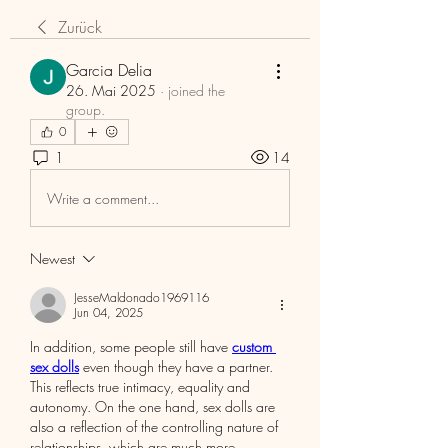
Zurück
Garcia Delia
26. Mai 2025
·
joined the
group.
0
1
14
Write a comment...
Newest
JesseMaldonado1969116
Jun 04, 2025
In addition, some people still have 
custom 
sex dolls
 even though they have a partner. 
This reflects true intimacy, equality and 
autonomy. On the one hand, sex dolls are 
also a reflection of the controlling nature of 
relationships, which are much more 