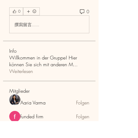
0
0
撰寫留言......
Info
Willkommen in der Gruppe! Hier
können Sie sich mit anderen M
...
Weiterlesen
Mitglieder
Aaria Varma
Folgen
funded firm
Folgen
RuthMarx
Folgen
RuthMarx