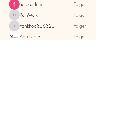
funded firm
Folgen
RuthMarx
Folgen
RuthMarx
trankhoa856325
Folgen
trankhoa856325
Adultscare
Folgen
Alle Mitglieder anzeigen (397)
HolzhaMa
office@holzhama-methode.at
+43 664 9659969
Kirschentalgasse 29