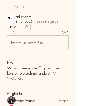
Zurück
adultscare
8. Juli 2025
·
joined the group.
0
0
3
Escreva um comentário
Info
Willkommen in der Gruppe! Hier
können Sie sich mit anderen M
...
Weiterlesen
Mitglieder
Aaria Varma
Folgen