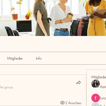
Mitglieder
Info
Mitgliede
Aar
the group.
fun
2 Ansichten