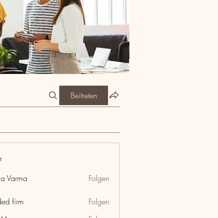
Beitreten
r
ia Varma
Folgen
ded firm
Folgen