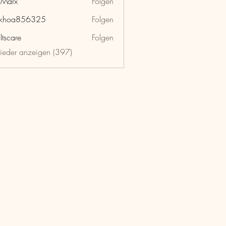
hMarx
Folgen
x
nkhoa856325
Folgen
a856325
ltscare
Folgen
lieder anzeigen (397)