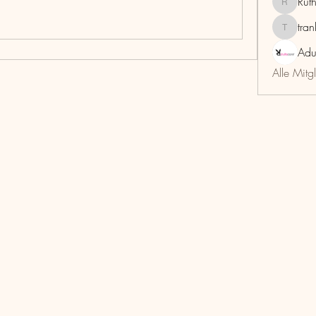
Rut
RuthMar
tra
trankho
Adu
Alle Mitg