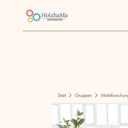
Start
Unternehmen
Angebot
über mich
Start
Gruppen
Marktforschu