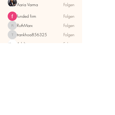
Aaria Varma
Folgen
funded firm
Folgen
RuthMarx
Folgen
RuthMarx
trankhoa856325
Folgen
trankhoa856325
Adultscare
Folgen
Alle Mitglieder anzeigen (398)
HolzhaMa
office@holzhama-methode.at
+43 664 9659969