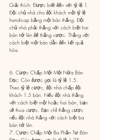
Giải thích: Được biết đến với tỷ lệ 1.
Đội chủ nhà cho đội khách một tỷ lệ 
handicap bằng một bàn thắng. Đội 
chủ nhà phải thắng với cách biệt hai 
bàn trở lên để thắng cược. Thắng với 
cách biệt một bàn dẫn đến kết quả 
hòa.
6. Cược Chấp Một Một Nửa Bàn
Đọc: Còn được gọi là tỷ lệ 1.5.
Theo tỷ lệ cược, đội nhà chấp đội 
khách 1.5 bàn. Nếu đội nhà thắng 
với cách biệt một hoặc hai bàn, bạn 
sẽ thua cược. Bạn chỉ thắng cược 
nếu đội nhà thắng với cách biệt ba 
bàn trở lên.
7. Cược Chấp Một Ba Phần Tư Bàn