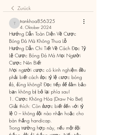
Zurück
trankhoa856325
trankhoa856325
4. Oktober 2024
Hướng Dẫn Toàn Diện Về Cược 
Bóng Đá Mà Không Thua Lỗ
Hướng Dẫn Chi Tiết Về Cách Đọc Tỷ 
Lệ Cược Bóng Đá Mà Mọi Người 
Cược Nên Biết
Mọi người cược có kinh nghiệm đều 
phải biết cách đọc tỷ lệ cược bóng 
đá, đúng không? Đọc tiếp để đảm bảo 
bạn không bị bỏ lại phía sau!
1. Cược Không Hòa (Draw No Bet)
Giải thích: Còn được biết đến với tỷ 
lệ 0 – không đội nào nhận hoặc cho 
bàn thắng handicap.
Trong trường hợp này, nếu một đội 