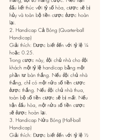
thắng, đội đó thắng cược. Nếu trận 
đấu kết thúc với tỷ số hòa, cược sẽ bị 
hủy và toàn bộ tiền cược được hoàn 
lại.
2. Handicap Cả Bóng (Quarter-ball 
Handicap)
Giải thích: Được biết đến với tỷ lệ ¼ 
hoặc 0.25.
Trong cược này, đội chủ nhà cho đội 
khách một tỷ lệ handicap bằng một 
phần tư bàn thắng. Nếu đội chủ nhà 
thắng, chỉ có một nửa số tiền cược 
được thắng. Nếu đội chủ nhà thua, 
toàn bộ số tiền cược sẽ bị mất. Nếu 
trận đấu hòa, một nửa số tiền cược 
sẽ được hoàn lại.
3. Handicap Nửa Bóng (Half-ball 
Handicap)
Giải thích: Được biết đến với tỷ lệ ½ 