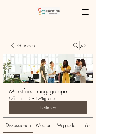
Gruppen
Marktforschungsgruppe
Öffentlich
·
398 Mitglieder
Beitreten
Diskussionen
Medien
Mitglieder
Info